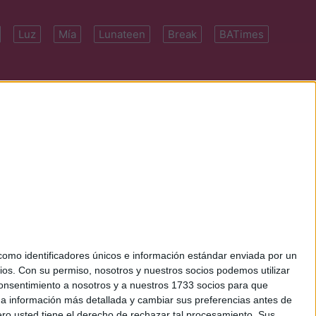
Luz
Mía
Lunateen
Break
BATimes
 7091-4922 | E-
mo identificadores únicos e información estándar enviada por un
ios.
Con su permiso, nosotros y nuestros socios podemos utilizar
 consentimiento a nosotros y a nuestros 1733 socios para que
 a información más detallada y cambiar sus preferencias antes de
o usted tiene el derecho de rechazar tal procesamiento. Sus