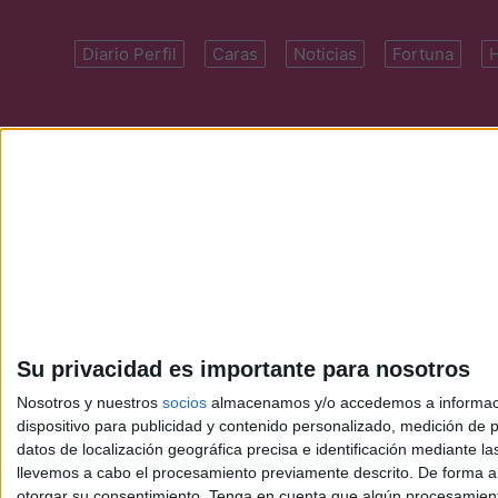
Diario Perfil
Caras
Noticias
Fortuna
Domicilio: Cal
Su privacidad es importante para nosotros
Nosotros y nuestros
socios
almacenamos y/o accedemos a información
dispositivo para publicidad y contenido personalizado, medición de pu
datos de localización geográfica precisa e identificación mediante l
llevemos a cabo el procesamiento previamente descrito. De forma al
otorgar su consentimiento.
Tenga en cuenta que algún procesamiento