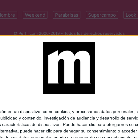
Hombre
Weekend
Parabrisas
Supercampo
Look
© Perfil.com 2006-2019 - Todos los derechos reservados
Registro de Propiedad Intelectual: Nro. 5346433
ifornia 2715, C1289ABI, CABA, Argentina | Tel: (5411) 7091-4921 | (5411)
mail:
perfilcom@perfil.com
| Propietario: Diario Perfil S.A.
 en un dispositivo, como cookies, y procesamos datos personales, co
blicidad y contenido, investigación de audiencia y desarrollo de servic
as características de dispositivos. Puede hacer clic para otorgarnos su
ternativa, puede hacer clic para denegar su consentimiento o acceder
 de sus datos personales puede no requerir de su consentimiento, per