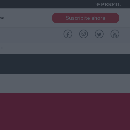
Suscribite ahora
od
RO