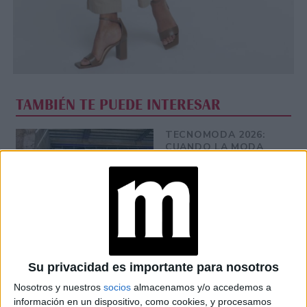
TAMBIÉN TE PUEDE INTERESAR
TECNOMODA 2026:
CUANDO LA MODA
ARGENTINA SE
ENCUENTRA CON LA
IA
JEANS
ACAMPANADOS DE
REGRESO: IDEAS DE
LOOKS CON
Su privacidad es importante para nosotros
BÁSICOS
Nosotros y nuestros
socios
almacenamos y/o accedemos a
información en un dispositivo, como cookies, y procesamos