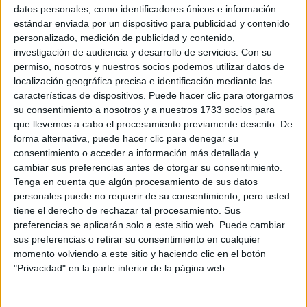
datos personales, como identificadores únicos e información
LOOKS BÁSICOS
CON JEANS ANCHOS
estándar enviada por un dispositivo para publicidad y contenido
PARA CERRAR EL
personalizado, medición de publicidad y contenido,
INVIERNO 2026
investigación de audiencia y desarrollo de servicios.
Con su
permiso, nosotros y nuestros socios podemos utilizar datos de
localización geográfica precisa e identificación mediante las
características de dispositivos. Puede hacer clic para otorgarnos
CONOCÉ A ESTAS
su consentimiento a nosotros y a nuestros 1733 socios para
CINCO MUJERES
que llevemos a cabo el procesamiento previamente descrito. De
LATINAS QUE
forma alternativa, puede hacer clic para denegar su
TRANSFORMAN LA
MODA DE LA
consentimiento o acceder a información más detallada y
REGIÓN
cambiar sus preferencias antes de otorgar su consentimiento.
Tenga en cuenta que algún procesamiento de sus datos
personales puede no requerir de su consentimiento, pero usted
tiene el derecho de rechazar tal procesamiento. Sus
preferencias se aplicarán solo a este sitio web. Puede cambiar
Además, su diseño es versátil y se adapta a diversas
sus preferencias o retirar su consentimiento en cualquier
Puede llevarse con zapatillas deportivas
ocasiones.
momento volviendo a este sitio y haciendo clic en el botón
para un look casual durante el día o combinarse
"Privacidad" en la parte inferior de la página web.
con tacones y accesorios para una salida nocturna.