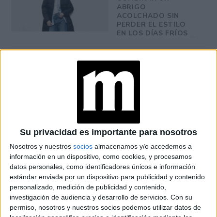
ABRIGO
ACOLCHADO SIN
PERDER EL ESTILO
EN LOS DÍAS FRÍOS
LOS ABRIGOS DE
CHAROL VUELVEN A
SER TENDENCIA EN
OTOÑO
Su privacidad es importante para nosotros
Son opiniones divididas las de los fanáticos de la
Nosotros y nuestros
socios
almacenamos y/o accedemos a
logomanía y los amantes del lujo silencioso. Si se tiene
información en un dispositivo, como cookies, y procesamos
una prenda básica, optar por las tradicionales prendas con
datos personales, como identificadores únicos e información
estándar enviada por un dispositivo para publicidad y contenido
logos pequeños o invisibles, le dará un toque de
elegancia
.
personalizado, medición de publicidad y contenido,
investigación de audiencia y desarrollo de servicios.
Con su
BALANCE
permiso, nosotros y nuestros socios podemos utilizar datos de