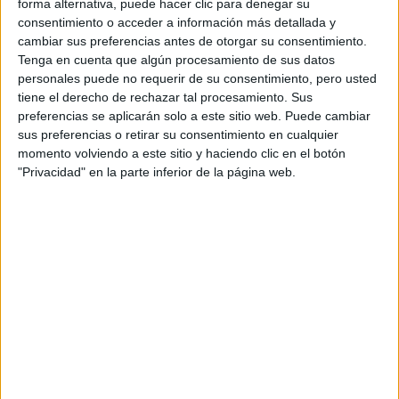
el tono del verano
royal, ya que es
en Europa y Estados
forma alternativa, puede hacer clic para denegar su
consentimiento o acceder a información más detallada y
Unidos, y lo supo combinar muy bien con tres prendas
cambiar sus preferencias antes de otorgar su consentimiento.
jeans en denim clásico, una
atemporales como los
Tenga en cuenta que algún procesamiento de sus datos
remera básica blanca y unas zapatillas
del mismo
personales puede no requerir de su consentimiento, pero usted
tiene el derecho de rechazar tal procesamiento. Sus
color.
preferencias se aplicarán solo a este sitio web. Puede cambiar
sus preferencias o retirar su consentimiento en cualquier
momento volviendo a este sitio y haciendo clic en el botón
"Privacidad" en la parte inferior de la página web.
View this post on Instagram