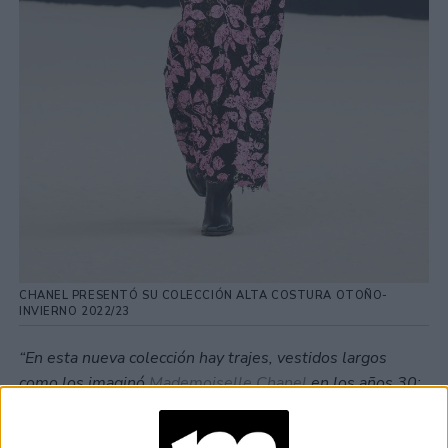
CHANEL PRESENTÓ SU COLECCIÓN ALTA COSTURA OTOÑO-
INVIERNO 2022/23
“En esta nueva colección hay trajes, vestidos largos
como los imaginó
Mademoiselle Chanel
en los años 30:
ceñidos al cuerpo aunque aquí tienen hombros
marcados, y vestidos plisados como el vestido de novia