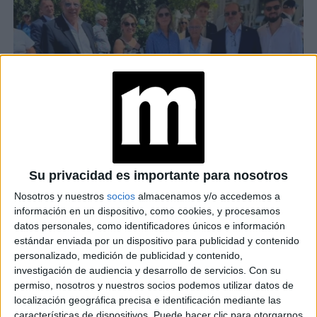
Su privacidad es importante para nosotros
CAROLINA DE MÓNACO EN ZAPATILLAS ADIDAS, PANTALÓN
Nosotros y nuestros
socios
almacenamos y/o accedemos a
BLANCO Y CAMISA A RAYAS
información en un dispositivo, como cookies, y procesamos
datos personales, como identificadores únicos e información
TAMBIÉN TE PUEDE INTERESAR
estándar enviada por un dispositivo para publicidad y contenido
personalizado, medición de publicidad y contenido,
LA DIETA DE
investigación de audiencia y desarrollo de servicios.
Con su
CAROLINA DE
permiso, nosotros y nuestros socios podemos utilizar datos de
MÓNACO RICA EN
localización geográfica precisa e identificación mediante las
PROTEÍNAS E IDEAL
características de dispositivos. Puede hacer clic para otorgarnos