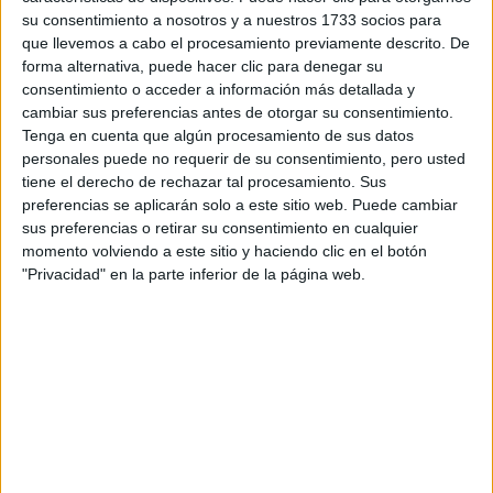
PARA MUJERES EN LA
su consentimiento a nosotros y a nuestros 1733 socios para
ETAPA DE MADUREZ
que llevemos a cabo el procesamiento previamente descrito. De
forma alternativa, puede hacer clic para denegar su
CAROLINA DE
consentimiento o acceder a información más detallada y
MÓNACO A SUS 68
cambiar sus preferencias antes de otorgar su consentimiento.
CONFIRMA QUE
Tenga en cuenta que algún procesamiento de sus datos
HEREDÓ DE GRACE
personales puede no requerir de su consentimiento, pero usted
KELLY EL ESTILO
CON ESTAS
tiene el derecho de rechazar tal procesamiento. Sus
PRENDAS QUE
preferencias se aplicarán solo a este sitio web. Puede cambiar
ESTILIZAN
sus preferencias o retirar su consentimiento en cualquier
CUALQUIER FIGURA
momento volviendo a este sitio y haciendo clic en el botón
"Privacidad" en la parte inferior de la página web.
CAROLINA DE
MÓNACO A SUS 68
SUPERÓ LA CALVICIE
Y ELEVÓ SU ESTILO
CON RESILIENCIA E
INSPIRACIÓN
CAROLINA DE
MÓNACO EN BARCO
CON STEFANO