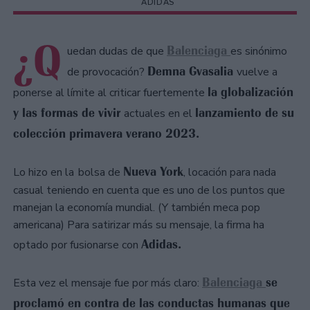
ADIDAS
¿Q
Balenciaga
uedan dudas de que
es sinónimo
Demna Gvasalia
de provocación?
vuelve a
la globalización
ponerse al límite al criticar fuertemente
y las formas de vivir
lanzamiento de su
actuales en el
colección primavera verano 2023.
Nueva York
Lo hizo en la
bolsa de
, locación para nada
casual teniendo en cuenta que es uno de los puntos que
manejan la economía mundial. (Y también meca pop
americana) Para satirizar más su mensaje, la firma ha
Adidas.
optado por fusionarse con
Balenciaga
se
Esta vez el mensaje fue por más claro:
proclamó en contra de las conductas humanas que