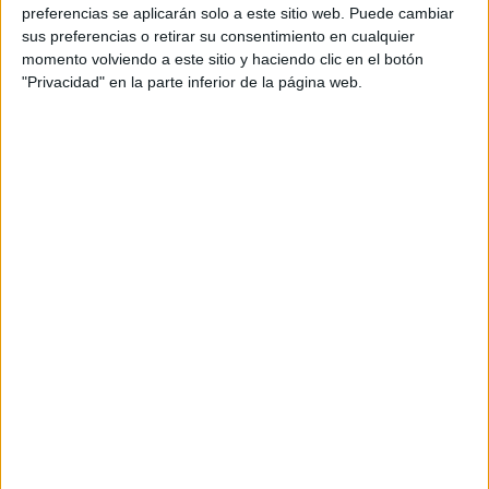
BAFWEEK 2026:
preferencias se aplicarán solo a este sitio web. Puede cambiar
FECHAS Y
sus preferencias o retirar su consentimiento en cualquier
NOVEDADES DE LA
momento volviendo a este sitio y haciendo clic en el botón
SEMANA DE LA
"Privacidad" en la parte inferior de la página web.
MODA DE BUENOS
AIRES
MOM JEANS: EL
MODELO DE DENIM
MÁS FAVORECEDOR
Y QUE NUNCA PASA
DE MODA
TECNOMODA 2026:
CUANDO LA MODA
ARGENTINA SE
ENCUENTRA CON LA
IA
JEANS
ACAMPANADOS DE