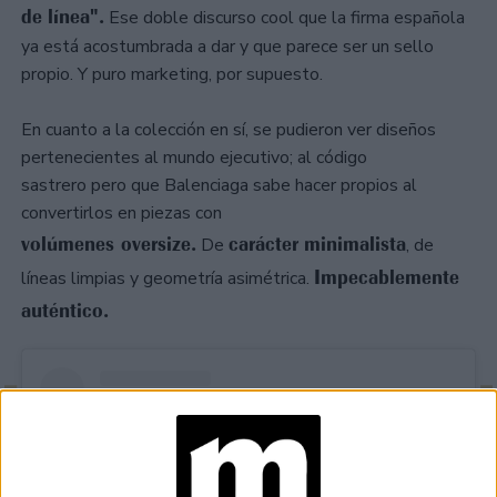
de línea".
Ese doble discurso cool que la firma española
ya está acostumbrada a dar y que parece ser un sello
propio. Y puro marketing, por supuesto.
En cuanto a la colección en sí, se pudieron ver diseños
pertenecientes al mundo ejecutivo; al código
sastrero pero que Balenciaga sabe hacer propios al
convertirlos en piezas con
volúmenes oversize.
carácter minimalista
De
, de
Impecablemente
líneas limpias y geometría asimétrica.
auténtico.