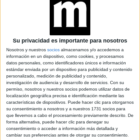
MEDIA HORA
CUSTO PRESENTA A
SUS MUJERES
PODEROSAS EN LA
SEMANA DE LA
MODA DE NUEVA
Su privacidad es importante para nosotros
YORK
Nosotros y nuestros
socios
almacenamos y/o accedemos a
información en un dispositivo, como cookies, y procesamos
datos personales, como identificadores únicos e información
El video se realizó en un bus turístico
estándar enviada por un dispositivo para publicidad y contenido
de Nueva York,
personalizado, medición de publicidad y contenido,
pintado con el característico rojo que define a Carolina
investigación de audiencia y desarrollo de servicios.
Con su
Herrera. El bus recorre los lugares más emblemáticos de
permiso, nosotros y nuestros socios podemos utilizar datos de
día nevado
la ciudad en un
, con modelos que exhiben sus
localización geográfica precisa e identificación mediante las
características de dispositivos. Puede hacer clic para otorgarnos
alegres diseños.
su consentimiento a nosotros y a nuestros 1731 socios para
que llevemos a cabo el procesamiento previamente descrito. De
forma alternativa, puede hacer clic para denegar su
consentimiento o acceder a información más detallada y
cambiar sus preferencias antes de otorgar su consentimiento.