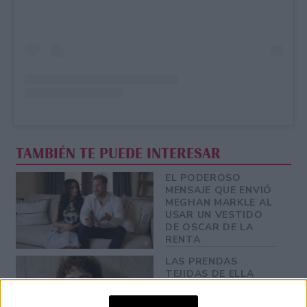
TAMBIÉN TE PUEDE INTERESAR
EL PODEROSO
MENSAJE QUE ENVIÓ
MEGHAN MARKLE AL
USAR UN VESTIDO
DE OSCAR DE LA
RENTA
LAS PRENDAS
TEJIDAS DE ELLA
EMHOFF QUE SE
AGOTARON EN