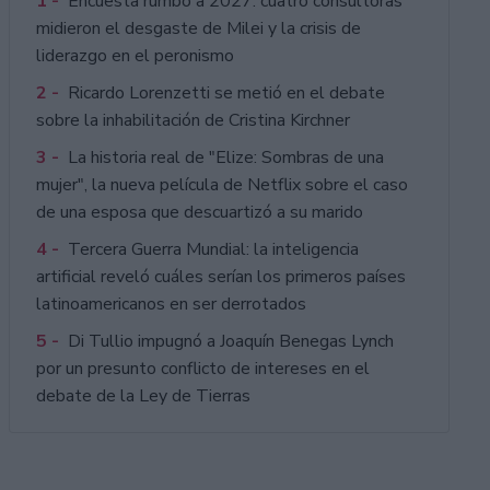
1 -
Encuesta rumbo a 2027: cuatro consultoras
midieron el desgaste de Milei y la crisis de
liderazgo en el peronismo
2 -
Ricardo Lorenzetti se metió en el debate
sobre la inhabilitación de Cristina Kirchner
3 -
La historia real de "Elize: Sombras de una
mujer", la nueva película de Netflix sobre el caso
de una esposa que descuartizó a su marido
4 -
Tercera Guerra Mundial: la inteligencia
artificial reveló cuáles serían los primeros países
latinoamericanos en ser derrotados
5 -
Di Tullio impugnó a Joaquín Benegas Lynch
por un presunto conflicto de intereses en el
debate de la Ley de Tierras