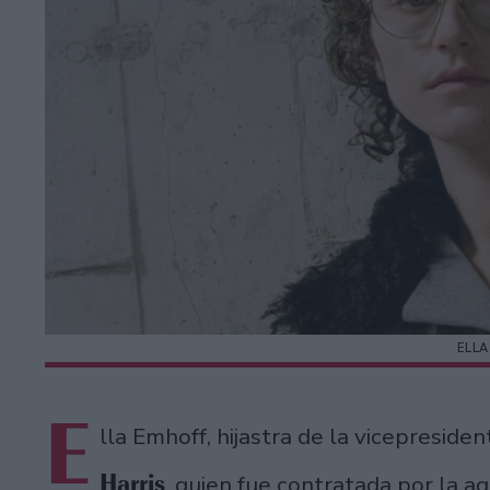
ELLA
E
lla Emhoff, hijastra de la vicepresid
Harris
, quien fue contratada por la 