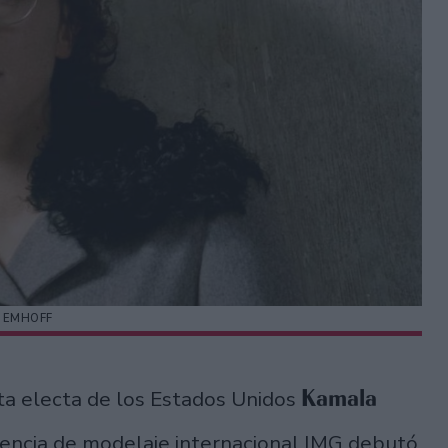
 EMHOFF
Kamala
enta electa de los Estados Unidos
agencia de modelaje internacional IMG debutó