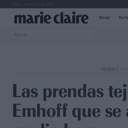
Friday 7 de August de 2026
Moda
Bell
MODA |
22-
Las prendas tej
Emhoff que se 