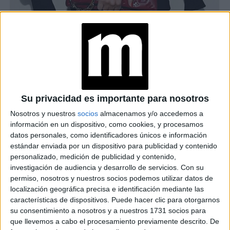
ANTONELA ROCCUZZO: SU LOOK DE 10 MIL DÓLARES EN EL
DESFILE LOUIS VUITTON
¿CUANTO CUESTA EL
OUTFIT LOUIS VUITTON DE
Su privacidad es importante para nosotros
ANTONELA?
Nosotros y nuestros
socios
almacenamos y/o accedemos a
información en un dispositivo, como cookies, y procesamos
TAMBIÉN TE PUEDE INTERESAR
datos personales, como identificadores únicos e información
estándar enviada por un dispositivo para publicidad y contenido
SABOTEARON EL
personalizado, medición de publicidad y contenido,
DESFILE DE LOUIS
investigación de audiencia y desarrollo de servicios.
Con su
VUITTON EN LA
permiso, nosotros y nuestros socios podemos utilizar datos de
SEMANA DE LA
localización geográfica precisa e identificación mediante las
MODA DE PARÍS
características de dispositivos. Puede hacer clic para otorgarnos
su consentimiento a nosotros y a nuestros 1731 socios para
5 RAZONES PARA
que llevemos a cabo el procesamiento previamente descrito. De
VISITAR EL HOTEL