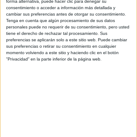
forma alternativa, puede hacer clic para denegar su
DONDE MESSI Y
ANTONELA SE
consentimiento o acceder a información más detallada y
HOSPEDAN EN PARÍS
cambiar sus preferencias antes de otorgar su consentimiento.
Tenga en cuenta que algún procesamiento de sus datos
LOUIS 200: LA FIRMA
personales puede no requerir de su consentimiento, pero usted
LOUIS VUITTON
tiene el derecho de rechazar tal procesamiento. Sus
CELEBRA EL
preferencias se aplicarán solo a este sitio web. Puede cambiar
BICENTENARIO DE
sus preferencias o retirar su consentimiento en cualquier
SU CREADOR
momento volviendo a este sitio y haciendo clic en el botón
"Privacidad" en la parte inferior de la página web.
colección primavera
Las prendas que hacen parte de la
verano 2022
y que fueron presentadas en las pasarelas,
valor estimado de 8,900 euros,
tienen un
es decir
10.200 dólares.