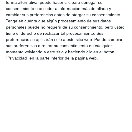
forma alternativa, puede hacer clic para denegar su
consentimiento o acceder a información más detallada y
cambiar sus preferencias antes de otorgar su consentimiento.
La actriz
su hija
estuvo acompañada por
, que apostó a
Tenga en cuenta que algún procesamiento de sus datos
La joven de 17 años
un look informal y casual.
lució un
personales puede no requerir de su consentimiento, pero usted
tiene el derecho de rechazar tal procesamiento. Sus
vestido corto azul marino de cuello redondo y lo
preferencias se aplicarán solo a este sitio web. Puede cambiar
acompañó con un abrigo de paño en color caqui de corte
sus preferencias o retirar su consentimiento en cualquier
recto. Con una inspiración urbana, acompañó su outfit con
momento volviendo a este sitio y haciendo clic en el botón
Converse
zapatillas
negras.
"Privacidad" en la parte inferior de la página web.