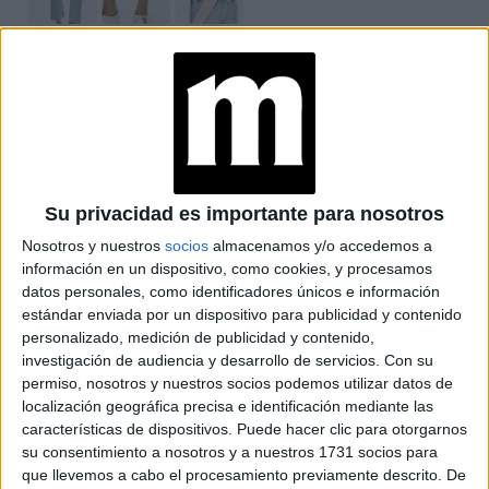
LOOKS BÁSICOS
CON JEANS ANCHOS
PARA CERRAR EL
INVIERNO 2026
CONOCÉ A ESTAS
Su privacidad es importante para nosotros
CINCO MUJERES
LATINAS QUE
Nosotros y nuestros
socios
almacenamos y/o accedemos a
TRANSFORMAN LA
información en un dispositivo, como cookies, y procesamos
MODA DE LA
datos personales, como identificadores únicos e información
REGIÓN
estándar enviada por un dispositivo para publicidad y contenido
personalizado, medición de publicidad y contenido,
CONOCÉ EL
investigación de audiencia y desarrollo de servicios.
Con su
ACCESORIO QUE
permiso, nosotros y nuestros socios podemos utilizar datos de
CUIDA TU PELO Y
localización geográfica precisa e identificación mediante las
LEVANTA TU
características de dispositivos. Puede hacer clic para otorgarnos
OUTFIT EN
su consentimiento a nosotros y a nuestros 1731 socios para
INSTANTES
que llevemos a cabo el procesamiento previamente descrito. De