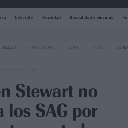
eza
Lifestyle
Sociedad
Sexualidad y vínculos
Fo
BELLEZA
HORÓSCOPO
SEXO
MODA
GÉNE
3-01-2022 14:39
en Stewart no
 los SAG por