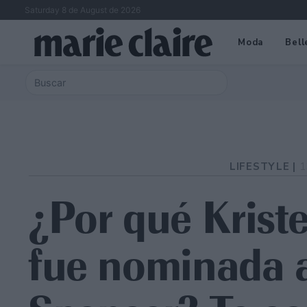
Saturday 8 de August de 2026
Moda
Bell
LIFESTYLE |
1
¿Por qué Krist
fue nominada a