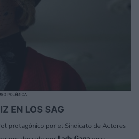
AUSÓ POLÉMICA
Z EN LOS SAG
 rol protagónico por el Sindicato de Actores
Lady Gaga
ocer encabezado por
en su