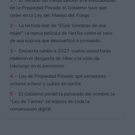
1 -
El Senado dio media sanción a la Inviolabilidad
de la Propiedad Privada: el Gobierno tuvo que
ceder en la Ley del Manejo del Fuego
2 -
La historia real de "Elize: Sombras de una
mujer", la nueva película de Netflix sobre el caso
de una esposa que descuartizó a su marido
3 -
Encuesta rumbo a 2027: cuatro consultoras
midieron el desgaste de Milei y la crisis de
liderazgo en el peronismo
4 -
Ley de Propiedad Privada: qué senadores
votaron a favor y cuáles en contra
5 -
El Gobierno perdió la pulseada del nombre: la
"Ley de Tierras" se impuso en toda la
conversación digital