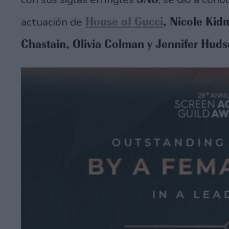
House of Gucci
, Nicole Kid
actuación de
Chastain, Olivia Colman y Jennifer Huds