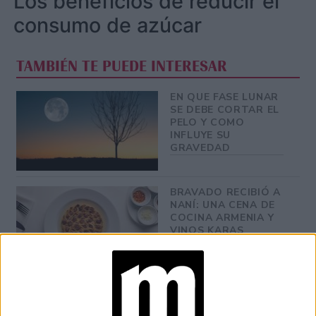
Los beneficios de reducir el
consumo de azúcar
TAMBIÉN TE PUEDE INTERESAR
EN QUE FASE LUNAR
SE DEBE CORTAR EL
PELO Y COMO
INFLUYE SU
GRAVEDAD
BRAVADO RECIBIÓ A
NANÍ: UNA CENA DE
COCINA ARMENIA Y
VINOS KARAS
MANIFESTAR LA
TÉCNICA QUE
LOGRA