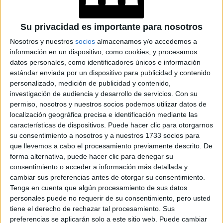
MATERIALIZAR LOS
DESEOS MÁS
PROFUNDOS
Su privacidad es importante para nosotros
Nosotros y nuestros
socios
almacenamos y/o accedemos a
PREDICCIONES PARA
información en un dispositivo, como cookies, y procesamos
AGOSTO POR LA
datos personales, como identificadores únicos e información
ASTRÓLOGA MHONI
estándar enviada por un dispositivo para publicidad y contenido
VIDENTE: PLANO
personalizado, medición de publicidad y contenido,
ESPIRITUAL,
LABORAL Y
investigación de audiencia y desarrollo de servicios.
Con su
AMOROSO
permiso, nosotros y nuestros socios podemos utilizar datos de
localización geográfica precisa e identificación mediante las
características de dispositivos. Puede hacer clic para otorgarnos
su consentimiento a nosotros y a nuestros 1733 socios para
Parece imposible bajar los niveles de consumo de
que llevemos a cabo el procesamiento previamente descrito. De
forma alternativa, puede hacer clic para denegar su
azúcares pero no es necesario hacer una dieta
consentimiento o acceder a información más detallada y
excesivamente restrictiva para ver los resultados y
cambiar sus preferencias antes de otorgar su consentimiento.
beneficios en el organismo. Drew Ramsey, profesor clínico
Tenga en cuenta que algún procesamiento de sus datos
en la Universidad de Columbia, explicó que el azúcar
personales puede no requerir de su consentimiento, pero usted
favore la producción de la hormona de la felicidad en
tiene el derecho de rechazar tal procesamiento. Sus
preferencias se aplicarán solo a este sitio web. Puede cambiar
nuestro cerebro y que ahí radica la necesidad de