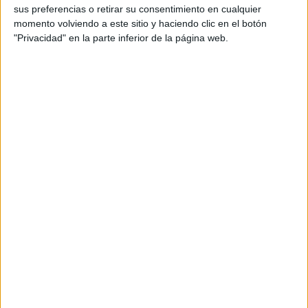
sus preferencias o retirar su consentimiento en cualquier
consumirla para tener esa sensación placentera. Pero no
momento volviendo a este sitio y haciendo clic en el botón
implica que sea adictiva, ya que a partir del momento en
"Privacidad" en la parte inferior de la página web.
que el cerebro deja de recibirla en cantidades, ya no la pide
al organismo.