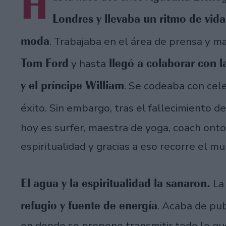
H
Londres y llevaba un ritmo de vid
moda
. Trabajaba en el área de prensa y 
Tom Ford
llegó a colaborar con 
y hasta
y el príncipe William
. Se codeaba con cele
éxito. Sin embargo, tras el fallecimiento d
hoy es surfer, maestra de yoga, coach onto
espiritualidad y gracias a eso recorre el m
El agua y la espiritualidad la sanaron.
La 
refugio y fuente de energía
. Acaba de pub
en donde se propone transmitir todo lo qu