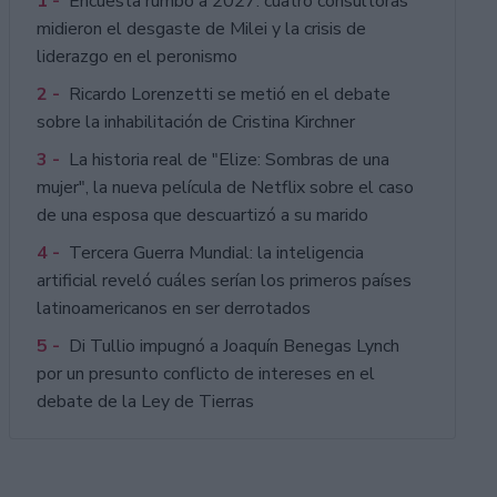
1 -
Encuesta rumbo a 2027: cuatro consultoras
midieron el desgaste de Milei y la crisis de
liderazgo en el peronismo
2 -
Ricardo Lorenzetti se metió en el debate
sobre la inhabilitación de Cristina Kirchner
3 -
La historia real de "Elize: Sombras de una
mujer", la nueva película de Netflix sobre el caso
de una esposa que descuartizó a su marido
4 -
Tercera Guerra Mundial: la inteligencia
artificial reveló cuáles serían los primeros países
latinoamericanos en ser derrotados
5 -
Di Tullio impugnó a Joaquín Benegas Lynch
por un presunto conflicto de intereses en el
debate de la Ley de Tierras