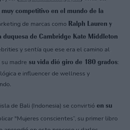
a muy competitivo en el mundo de la
Ralph Lauren y
marketing de marcas como
la duquesa de Cambridge Kate Middleton
brities y sentía que ese era el camino al
su vida dió giro de 180 grados
e su madre
:
lógica e influencer de wellness y
undo.
en su
isla de Bali (Indonesia) se convirtió
licar "Mujeres conscientes”, su primer libro
e aprendió en este proceso y darles