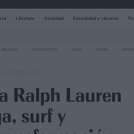
eza
Lifestyle
Sociedad
Sexualidad y vínculos
Fo
BELLEZA
HORÓSCOPO
SEXO
MODA
GÉNE
1-01-2020 16:25
ra Ralph Lauren
a, surf y