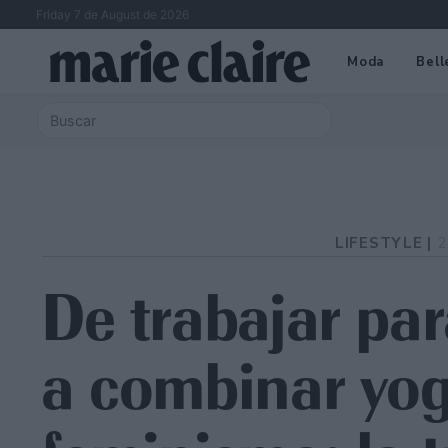
Friday 7 de August de 2026
Moda
Bell
LIFESTYLE |
2
De trabajar pa
a combinar yog