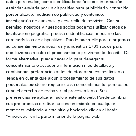
datos personales, como identificadores únicos e información
armonía
.
estándar enviada por un dispositivo para publicidad y contenido
personalizado, medición de publicidad y contenido,
investigación de audiencia y desarrollo de servicios.
Con su
¿Cuáles son las piedras con más poder? ¿Es
permiso, nosotros y nuestros socios podemos utilizar datos de
importante tener una o varias piedras diferentes
localización geográfica precisa e identificación mediante las
características de dispositivos. Puede hacer clic para otorgarnos
para enfocarnos en lo que queremos lograr?
su consentimiento a nosotros y a nuestros 1733 socios para
que llevemos a cabo el procesamiento previamente descrito. De
TAMBIÉN TE PUEDE INTERESAR
forma alternativa, puede hacer clic para denegar su
consentimiento o acceder a información más detallada y
cambiar sus preferencias antes de otorgar su consentimiento.
EN QUE FASE LUNAR
Tenga en cuenta que algún procesamiento de sus datos
SE DEBE CORTAR EL
PELO Y COMO
personales puede no requerir de su consentimiento, pero usted
INFLUYE SU
tiene el derecho de rechazar tal procesamiento. Sus
GRAVEDAD
preferencias se aplicarán solo a este sitio web. Puede cambiar
sus preferencias o retirar su consentimiento en cualquier
momento volviendo a este sitio y haciendo clic en el botón
BRAVADO RECIBIÓ A
"Privacidad" en la parte inferior de la página web.
NANÍ: UNA CENA DE
COCINA ARMENIA Y
VINOS KARAS