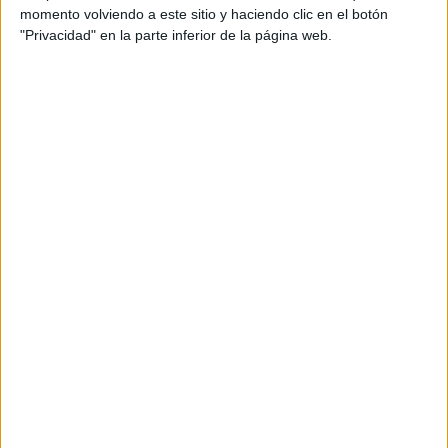
Participación en los eventos organizados por
momento volviendo a este sitio y haciendo clic en el botón
Editorial Perfil.
"Privacidad" en la parte inferior de la página web.
Suscribite ahora
COMPARTÍ ESTA NOTA
EN ESTA NOTA
TEMAS:
LUNA
HORÓSCOPO
Comentarios