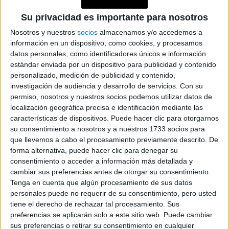
En compañía de expertos en cosmiatría y dermatología,
eliminar manchas, atenuar
realizar tratamientos para
Su privacidad es importante para nosotros
cicatrices
o extirpar verrugas es un buen momento por el
Nosotros y nuestros
socios
almacenamos y/o accedemos a
información en un dispositivo, como cookies, y procesamos
inicio de la fase menguante.
datos personales, como identificadores únicos e información
estándar enviada por un dispositivo para publicidad y contenido
GALERÍA DE IMÁGENES
personalizado, medición de publicidad y contenido,
investigación de audiencia y desarrollo de servicios.
Con su
permiso, nosotros y nuestros socios podemos utilizar datos de
localización geográfica precisa e identificación mediante las
características de dispositivos. Puede hacer clic para otorgarnos
su consentimiento a nosotros y a nuestros 1733 socios para
que llevemos a cabo el procesamiento previamente descrito. De
forma alternativa, puede hacer clic para denegar su
consentimiento o acceder a información más detallada y
cambiar sus preferencias antes de otorgar su consentimiento.
Accedé a los beneficios para suscriptores
Tenga en cuenta que algún procesamiento de sus datos
personales puede no requerir de su consentimiento, pero usted
Contenidos exclusivos
tiene el derecho de rechazar tal procesamiento. Sus
Sorteos
preferencias se aplicarán solo a este sitio web. Puede cambiar
Descuentos en publicaciones
sus preferencias o retirar su consentimiento en cualquier