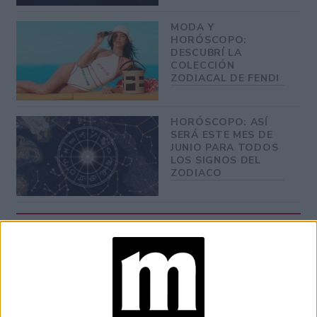
MODA Y
HORÓSCOPO:
DESCUBRÍ LA
COLECCIÓN
ZODIACAL DE FENDI
HORÓSCOPO: ASÍ
SERÁ ESTE MES DE
JUNIO PARA TODOS
LOS SIGNOS DEL
ZODIACO
Durante la fase menguante de la Luna es aconsejable
détox
realizar tratamientos
, tanto con los alimentos como
tratamientos de cuidado y belleza.