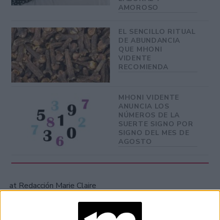
AMOROSO
EL SENCILLO RITUAL
DE ABUNDANCIA
QUE MHONI
VIDENTE
RECOMIENDA
MHONI VIDENTE
ANUNCIA LOS
NÚMEROS DE LA
SUERTE SIGNO POR
SIGNO DEL MES DE
AGOSTO
at Redacción Marie Claire
GALERÍA DE IMÁGENES