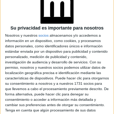
Su privacidad es importante para nosotros
Nosotros y nuestros
socios
almacenamos y/o accedemos a
información en un dispositivo, como cookies, y procesamos
datos personales, como identificadores únicos e información
Accedé a los beneficios para suscriptores
estándar enviada por un dispositivo para publicidad y contenido
personalizado, medición de publicidad y contenido,
Contenidos exclusivos
investigación de audiencia y desarrollo de servicios.
Con su
Sorteos
permiso, nosotros y nuestros socios podemos utilizar datos de
Descuentos en publicaciones
localización geográfica precisa e identificación mediante las
Participación en los eventos organizados por
características de dispositivos. Puede hacer clic para otorgarnos
Editorial Perfil.
su consentimiento a nosotros y a nuestros 1731 socios para
que llevemos a cabo el procesamiento previamente descrito. De
forma alternativa, puede hacer clic para denegar su
Suscribite ahora
consentimiento o acceder a información más detallada y
cambiar sus preferencias antes de otorgar su consentimiento.
Tenga en cuenta que algún procesamiento de sus datos