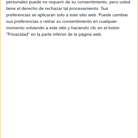
personales puede no requerir de su consentimiento, pero usted
COMPARTÍ ESTA NOTA
tiene el derecho de rechazar tal procesamiento. Sus
preferencias se aplicarán solo a este sitio web. Puede cambiar
sus preferencias o retirar su consentimiento en cualquier
EN ESTA NOTA
momento volviendo a este sitio y haciendo clic en el botón
"Privacidad" en la parte inferior de la página web.
PERSONALIDAES:
LUNA DE HOY
PISCIS
TEMAS:
SIGNOS
ZODIACO
HOROSCOPO
PREDICCIONES
Comentarios