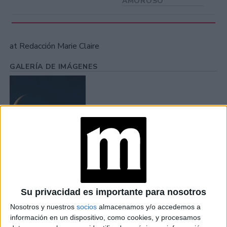
AMOROSO
at Redacción Marie Claire
GALERÍA DE IMÁGENES
Accedé a los beneficios para suscriptores
Su privacidad es importante para nosotros
Contenidos exclusivos
Nosotros y nuestros
socios
almacenamos y/o accedemos a
Sorteos
información en un dispositivo, como cookies, y procesamos
Descuentos en publicaciones