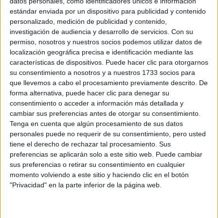
datos personales, como identificadores únicos e información
Participación en los eventos organizados por
estándar enviada por un dispositivo para publicidad y contenido
Editorial Perfil.
personalizado, medición de publicidad y contenido,
investigación de audiencia y desarrollo de servicios.
Con su
permiso, nosotros y nuestros socios podemos utilizar datos de
Suscribite ahora
localización geográfica precisa e identificación mediante las
características de dispositivos. Puede hacer clic para otorgarnos
su consentimiento a nosotros y a nuestros 1733 socios para
que llevemos a cabo el procesamiento previamente descrito. De
COMPARTÍ ESTA NOTA
forma alternativa, puede hacer clic para denegar su
consentimiento o acceder a información más detallada y
cambiar sus preferencias antes de otorgar su consentimiento.
EN ESTA NOTA
Tenga en cuenta que algún procesamiento de sus datos
personales puede no requerir de su consentimiento, pero usted
PERSONALIDAES:
LUNA DE HOY
PISCIS
tiene el derecho de rechazar tal procesamiento. Sus
preferencias se aplicarán solo a este sitio web. Puede cambiar
TEMAS:
SIGNOS
ZODIACO
HOROSCOPO
sus preferencias o retirar su consentimiento en cualquier
momento volviendo a este sitio y haciendo clic en el botón
PREDICCIONES
"Privacidad" en la parte inferior de la página web.
Comentarios