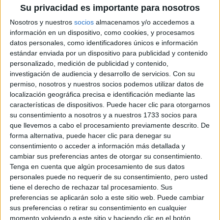
Descuentos en publicaciones
Su privacidad es importante para nosotros
Participación en los eventos organizados por
Nosotros y nuestros
socios
almacenamos y/o accedemos a
Editorial Perfil.
información en un dispositivo, como cookies, y procesamos
datos personales, como identificadores únicos e información
estándar enviada por un dispositivo para publicidad y contenido
Suscribite ahora
personalizado, medición de publicidad y contenido,
investigación de audiencia y desarrollo de servicios.
Con su
permiso, nosotros y nuestros socios podemos utilizar datos de
localización geográfica precisa e identificación mediante las
COMPARTÍ ESTA NOTA
características de dispositivos. Puede hacer clic para otorgarnos
su consentimiento a nosotros y a nuestros 1733 socios para
que llevemos a cabo el procesamiento previamente descrito. De
EN ESTA NOTA
forma alternativa, puede hacer clic para denegar su
consentimiento o acceder a información más detallada y
PERSONALIDAES:
LUNA DE HOY
LEO
cambiar sus preferencias antes de otorgar su consentimiento.
Tenga en cuenta que algún procesamiento de sus datos
TEMAS:
SIGNOS
ZODIACO
HOROSCOPO
personales puede no requerir de su consentimiento, pero usted
tiene el derecho de rechazar tal procesamiento. Sus
PREDICCIONES
preferencias se aplicarán solo a este sitio web. Puede cambiar
sus preferencias o retirar su consentimiento en cualquier
momento volviendo a este sitio y haciendo clic en el botón