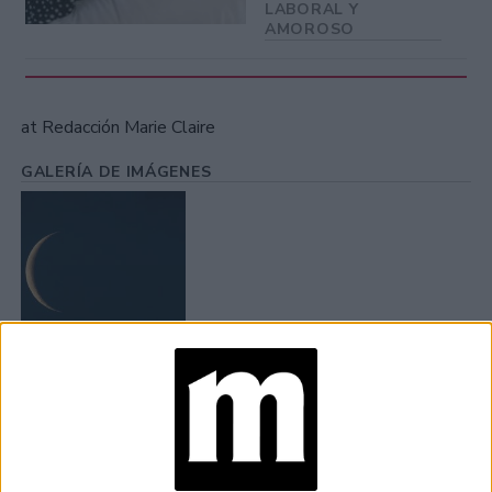
LABORAL Y
AMOROSO
at Redacción Marie Claire
GALERÍA DE IMÁGENES
Accedé a los beneficios para suscriptores
Contenidos exclusivos
Sorteos