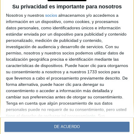
significa el ingreso del Sol en
Su privacidad es importante para nosotros
este signo y cómo impacta en
Nosotros y nuestros
socios
almacenamos y/o accedemos a
información en un dispositivo, como cookies, y procesamos
todos los signos del zodíaco
datos personales, como identificadores únicos e información
estándar enviada por un dispositivo para publicidad y contenido
personalizado, medición de publicidad y contenido,
Espacio Publicitario
investigación de audiencia y desarrollo de servicios.
Con su
permiso, nosotros y nuestros socios podemos utilizar datos de
localización geográfica precisa e identificación mediante las
características de dispositivos. Puede hacer clic para otorgarnos
su consentimiento a nosotros y a nuestros 1733 socios para
que llevemos a cabo el procesamiento previamente descrito. De
forma alternativa, puede hacer clic para denegar su
consentimiento o acceder a información más detallada y
cambiar sus preferencias antes de otorgar su consentimiento.
Tenga en cuenta que algún procesamiento de sus datos
Diario Perfil
Caras
Noticias
Fortuna
personales puede no requerir de su consentimiento, pero usted
Hombre
Weekend
Parabrisas
Supercampo
tiene el derecho de rechazar tal procesamiento. Sus
preferencias se aplicarán solo a este sitio web. Puede cambiar
Look
Luz
Mía
Lunateen
Break
BATimes
DE ACUERDO
sus preferencias o retirar su consentimiento en cualquier