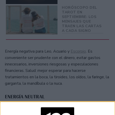
HORÓSCOPO DEL
TAROT EN
SEPTIEMBRE: LOS
MENSAJES QUE
TRAEN LAS CARTAS
A CADA SIGNO
Energía negativa para Leo, Acuario y
Escorpio
. Es
conveniente ser prudente con el dinero, evitar gastos
innecesarios, inversiones riesgosas y especulaciones
financieras. Salud: mejor esperar para hacerse
tratamientos en la boca, la tiroides, los oídos, la faringe, la
garganta, la mandíbula o la nuca.
ENERGÍA NEUTRAL
La energía neutral para Libra, Aries, Sagitario y Géminis,