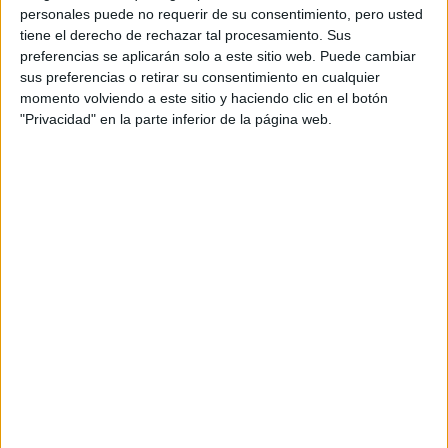
Editorial Perfil.
personales puede no requerir de su consentimiento, pero usted
tiene el derecho de rechazar tal procesamiento. Sus
preferencias se aplicarán solo a este sitio web. Puede cambiar
Suscribite ahora
sus preferencias o retirar su consentimiento en cualquier
momento volviendo a este sitio y haciendo clic en el botón
"Privacidad" en la parte inferior de la página web.
COMPARTÍ ESTA NOTA
EN ESTA NOTA
TEMAS:
LUNA
HORÓSCOPO
Comentarios