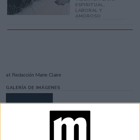
ESPIRITUAL,
LABORAL Y
AMOROSO
at Redacción Marie Claire
GALERÍA DE IMÁGENES