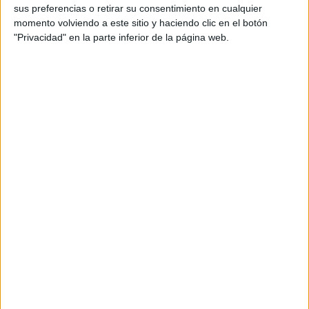
sus preferencias o retirar su consentimiento en cualquier
momento volviendo a este sitio y haciendo clic en el botón
TEMAS:
SIGNOS
ZODIACO
HOROSCOPO
"Privacidad" en la parte inferior de la página web.
PREDICCIONES
Comentarios