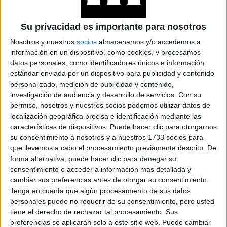
Accedé a los beneficios para suscriptores
Su privacidad es importante para nosotros
Nosotros y nuestros
socios
almacenamos y/o accedemos a
Contenidos exclusivos
información en un dispositivo, como cookies, y procesamos
Sorteos
datos personales, como identificadores únicos e información
Descuentos en publicaciones
estándar enviada por un dispositivo para publicidad y contenido
Participación en los eventos organizados por
personalizado, medición de publicidad y contenido,
Editorial Perfil.
investigación de audiencia y desarrollo de servicios.
Con su
permiso, nosotros y nuestros socios podemos utilizar datos de
localización geográfica precisa e identificación mediante las
Suscribite ahora
características de dispositivos. Puede hacer clic para otorgarnos
su consentimiento a nosotros y a nuestros 1733 socios para
que llevemos a cabo el procesamiento previamente descrito. De
forma alternativa, puede hacer clic para denegar su
COMPARTÍ ESTA NOTA
consentimiento o acceder a información más detallada y
cambiar sus preferencias antes de otorgar su consentimiento.
Tenga en cuenta que algún procesamiento de sus datos
EN ESTA NOTA
personales puede no requerir de su consentimiento, pero usted
tiene el derecho de rechazar tal procesamiento. Sus
PERSONALIDAES:
LUNA DE HOY
SAGITARIO
preferencias se aplicarán solo a este sitio web. Puede cambiar