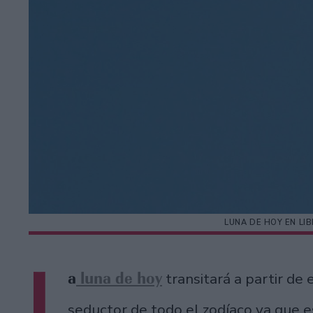
LUNA DE HOY EN LI
L
a
luna de hoy
transitará a partir de 
seductor de todo el zodíaco ya que e