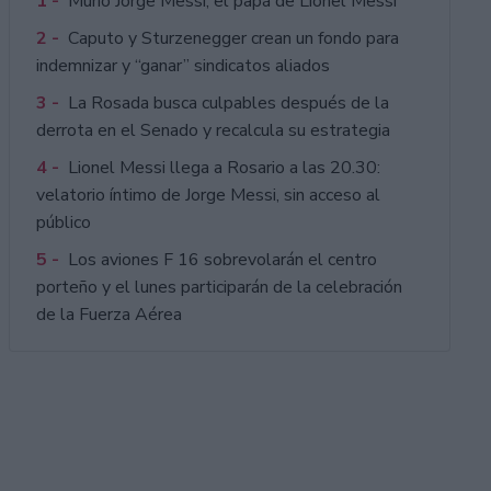
1 -
Murió Jorge Messi, el papá de Lionel Messi
2 -
Caputo y Sturzenegger crean un fondo para
indemnizar y “ganar” sindicatos aliados
3 -
La Rosada busca culpables después de la
derrota en el Senado y recalcula su estrategia
4 -
Lionel Messi llega a Rosario a las 20.30:
velatorio íntimo de Jorge Messi, sin acceso al
público
5 -
Los aviones F 16 sobrevolarán el centro
porteño y el lunes participarán de la celebración
de la Fuerza Aérea