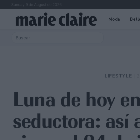
Sunday 9 de August de 2026
Moda
Bell
LIFESTYLE |
2
Luna de hoy en
seductora: así 