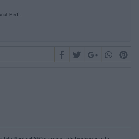
ial Perfil.
festyle. Nerd del SEO y cazadora de tendencias nata.