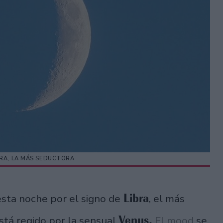
BRA, LA MÁS SEDUCTORA
Libra
esta noche por el signo de
, el más
Venus.
stá regido por la sensual
El mood
se