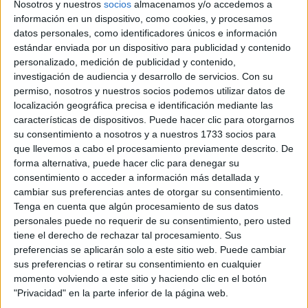
Nosotros y nuestros
socios
almacenamos y/o accedemos a
Editorial Perfil.
información en un dispositivo, como cookies, y procesamos
datos personales, como identificadores únicos e información
Suscribite ahora
estándar enviada por un dispositivo para publicidad y contenido
personalizado, medición de publicidad y contenido,
investigación de audiencia y desarrollo de servicios.
Con su
permiso, nosotros y nuestros socios podemos utilizar datos de
COMPARTÍ ESTA NOTA
localización geográfica precisa e identificación mediante las
características de dispositivos. Puede hacer clic para otorgarnos
su consentimiento a nosotros y a nuestros 1733 socios para
EN ESTA NOTA
que llevemos a cabo el procesamiento previamente descrito. De
forma alternativa, puede hacer clic para denegar su
PERSONALIDAES:
LUNA DE HOY
CANCER
consentimiento o acceder a información más detallada y
cambiar sus preferencias antes de otorgar su consentimiento.
Tenga en cuenta que algún procesamiento de sus datos
TEMAS:
ASTROLOGIA
SIGNO
HOROSCOPO
personales puede no requerir de su consentimiento, pero usted
tiene el derecho de rechazar tal procesamiento. Sus
preferencias se aplicarán solo a este sitio web. Puede cambiar
Comentarios
sus preferencias o retirar su consentimiento en cualquier
momento volviendo a este sitio y haciendo clic en el botón
"Privacidad" en la parte inferior de la página web.