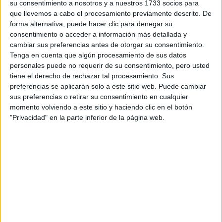
su consentimiento a nosotros y a nuestros 1733 socios para
COMPARTÍ ESTA NOTA
que llevemos a cabo el procesamiento previamente descrito. De
forma alternativa, puede hacer clic para denegar su
consentimiento o acceder a información más detallada y
EN ESTA NOTA
cambiar sus preferencias antes de otorgar su consentimiento.
Tenga en cuenta que algún procesamiento de sus datos
personales puede no requerir de su consentimiento, pero usted
PERSONALIDAES:
LUNA DE HOY
ARIES
tiene el derecho de rechazar tal procesamiento. Sus
preferencias se aplicarán solo a este sitio web. Puede cambiar
TEMAS:
ASTROLOGIA
HOROSCOPO
SIGNO
sus preferencias o retirar su consentimiento en cualquier
momento volviendo a este sitio y haciendo clic en el botón
"Privacidad" en la parte inferior de la página web.
Comentarios