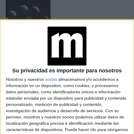
Accedé a los beneficios para suscriptores
Su privacidad es importante para nosotros
Contenidos exclusivos
Sorteos
Nosotros y nuestros
socios
almacenamos y/o accedemos a
Descuentos en publicaciones
información en un dispositivo, como cookies, y procesamos
datos personales, como identificadores únicos e información
Participación en los eventos organizados por
estándar enviada por un dispositivo para publicidad y contenido
Editorial Perfil.
personalizado, medición de publicidad y contenido,
investigación de audiencia y desarrollo de servicios.
Con su
Suscribite ahora
permiso, nosotros y nuestros socios podemos utilizar datos de
localización geográfica precisa e identificación mediante las
características de dispositivos. Puede hacer clic para otorgarnos