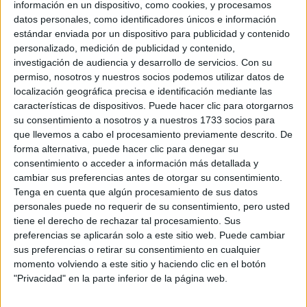
información en un dispositivo, como cookies, y procesamos
datos personales, como identificadores únicos e información
Accedé a los beneficios para suscriptores
estándar enviada por un dispositivo para publicidad y contenido
personalizado, medición de publicidad y contenido,
Contenidos exclusivos
investigación de audiencia y desarrollo de servicios.
Con su
Sorteos
permiso, nosotros y nuestros socios podemos utilizar datos de
localización geográfica precisa e identificación mediante las
Descuentos en publicaciones
características de dispositivos. Puede hacer clic para otorgarnos
Participación en los eventos organizados por
su consentimiento a nosotros y a nuestros 1733 socios para
Editorial Perfil.
que llevemos a cabo el procesamiento previamente descrito. De
forma alternativa, puede hacer clic para denegar su
Suscribite ahora
consentimiento o acceder a información más detallada y
cambiar sus preferencias antes de otorgar su consentimiento.
Tenga en cuenta que algún procesamiento de sus datos
personales puede no requerir de su consentimiento, pero usted
COMPARTÍ ESTA NOTA
tiene el derecho de rechazar tal procesamiento. Sus
preferencias se aplicarán solo a este sitio web. Puede cambiar
sus preferencias o retirar su consentimiento en cualquier
EN ESTA NOTA
momento volviendo a este sitio y haciendo clic en el botón
"Privacidad" en la parte inferior de la página web.
PERSONALIDAES:
LUNA DE HOY
ACUARIO