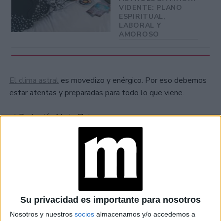
VIDENTE: PLANO
ESPIRITUAL,
LABORAL Y
AMOROSO
El clima astral
es movedizo y enérgico. Por eso debemos
estar atentas y preparadas para todo lo que viene.
at Redacción Marie Claire
GALERÍA DE IMÁGENES
Su privacidad es importante para nosotros
Nosotros y nuestros
socios
almacenamos y/o accedemos a