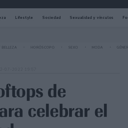
eza
Lifestyle
Sociedad
Sexualidad y vínculos
Fo
BELLEZA
HORÓSCOPO
SEXO
MODA
GÉNE
2-07-2022 19:57
oftops de
ra celebrar el