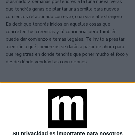
plasmado 2 semanas posteriores a la luna nueva, verás
que tendrás ganas de plantar una semilla para nuevos
comienzos relacionado con esto, o un viaje al extranjero.
Es decir que tendrás inicios en aquellas cosas que
concreten tus creencias y tú conciencia; pero también
puede dar comienzo a temas legales. Te invito a prestar
atención a qué comienzos se darán a partir de ahora para
que registres en donde tendrás que poner mucho el foco y
desde dónde vendrán las concreciones.
Ascendente LIBRA O CASA 8
El Eclipse de Luna Nueva en TAURO estará trayendo
inicios relacionados con el dinero que tengas con los
demás, como por ejemplo pedir dinero prestado, saldar
una deuda o que aparezcan impuestos en tu vida. También
Su privacidad es importante para nosotros