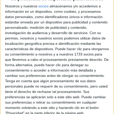
puede ser que estés con inicios referidos a la intimidad,
Nosotros y nuestros
socios
almacenamos y/o accedemos a
querer intimar mucho más con el otro, valorar, ver y
información en un dispositivo, como cookies, y procesamos
analizar temas relacionados con los miedos.
datos personales, como identificadores únicos e información
estándar enviada por un dispositivo para publicidad y contenido
personalizado, medición de publicidad y contenido,
investigación de audiencia y desarrollo de servicios.
Con su
permiso, nosotros y nuestros socios podemos utilizar datos de
Ascendente ESCORPIO 0 CASA 7
localización geográfica precisa e identificación mediante las
características de dispositivos. Puede hacer clic para otorgarnos
su consentimiento a nosotros y a nuestros 1733 socios para
TAMBIÉN TE PUEDE INTERESAR
que llevemos a cabo el procesamiento previamente descrito. De
forma alternativa, puede hacer clic para denegar su
EN QUE FASE LUNAR
consentimiento o acceder a información más detallada y
SE DEBE CORTAR EL
cambiar sus preferencias antes de otorgar su consentimiento.
PELO Y COMO
INFLUYE SU
Tenga en cuenta que algún procesamiento de sus datos
GRAVEDAD
personales puede no requerir de su consentimiento, pero usted
tiene el derecho de rechazar tal procesamiento. Sus
preferencias se aplicarán solo a este sitio web. Puede cambiar
BRAVADO RECIBIÓ A
sus preferencias o retirar su consentimiento en cualquier
NANÍ: UNA CENA DE
momento volviendo a este sitio y haciendo clic en el botón
COCINA ARMENIA Y
"Privacidad" en la parte inferior de la página web.