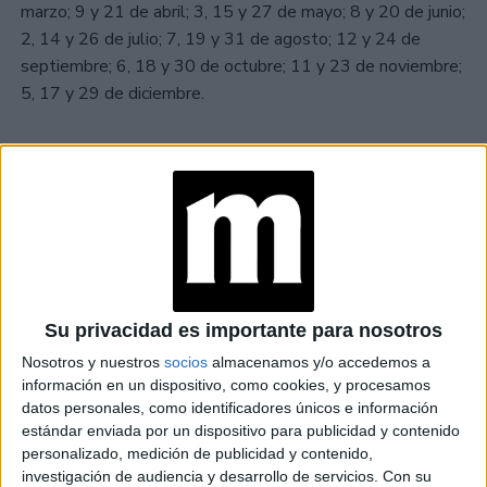
marzo; 9 y 21 de abril; 3, 15 y 27 de mayo; 8 y 20 de junio;
2, 14 y 26 de julio; 7, 19 y 31 de agosto; 12 y 24 de
septiembre; 6, 18 y 30 de octubre; 11 y 23 de noviembre;
5, 17 y 29 de diciembre.
TAMBIÉN TE PUEDE INTERESAR
HORÓSCOPO: LOS 5
SIGNOS MÁS
SEXUALES
HORÓSCOPO:
Su privacidad es importante para nosotros
ESTOS SON LOS
SIGNOS MENOS
Nosotros y nuestros
socios
almacenamos y/o accedemos a
COMPATIBLES EN LA
información en un dispositivo, como cookies, y procesamos
AMISTAD
datos personales, como identificadores únicos e información
estándar enviada por un dispositivo para publicidad y contenido
HORÓSCOPO:
personalizado, medición de publicidad y contenido,
CUÁLES SON LOS
investigación de audiencia y desarrollo de servicios.
Con su