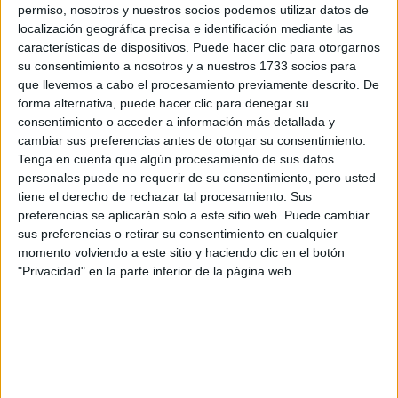
SIGNOS MÁS FIELES
permiso, nosotros y nuestros socios podemos utilizar datos de
localización geográfica precisa e identificación mediante las
características de dispositivos. Puede hacer clic para otorgarnos
su consentimiento a nosotros y a nuestros 1733 socios para
que llevemos a cabo el procesamiento previamente descrito. De
forma alternativa, puede hacer clic para denegar su
Son encantadores y tienen convicciones fuertes.
consentimiento o acceder a información más detallada y
cambiar sus preferencias antes de otorgar su consentimiento.
Tenga en cuenta que algún procesamiento de sus datos
Conejo:
11 y 23 de enero; 9 y 21 de febrero; 5, 17 y 29
personales puede no requerir de su consentimiento, pero usted
de marzo; 10 y 22 de abril; 4, 16 y 28 de mayo; 9 y 21 de
tiene el derecho de rechazar tal procesamiento. Sus
junio; 3, 15 y 27 de julio; 8 y 20 de agosto; 1, 13 y 25 de
preferencias se aplicarán solo a este sitio web. Puede cambiar
septiembre; 7, 18, 19 y 31 de octubre; 12 y 24 de
sus preferencias o retirar su consentimiento en cualquier
noviembre; 6, 18 y 30 de diciembre.
momento volviendo a este sitio y haciendo clic en el botón
"Privacidad" en la parte inferior de la página web.
Son constantes, trabajadores e incansables.
Águila:
12 y 24 de enero; 10 y 22 de febrero; 6, 18 y 30
de marzo; 11 y 23 de abril; 5, 17 y 29 de mayo; 10 y 22
de junio; 4, 16 y 28 de julio; 9 y 21 de agosto; 2, 14 y 26