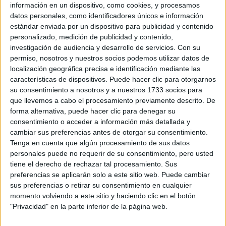
información en un dispositivo, como cookies, y procesamos
MEMORABLES DE LA
datos personales, como identificadores únicos e información
ALFOMBRA ROJA
estándar enviada por un dispositivo para publicidad y contenido
personalizado, medición de publicidad y contenido,
investigación de audiencia y desarrollo de servicios.
Con su
JULIA DUCOURNAU:
LA DIRECTORA
permiso, nosotros y nuestros socios podemos utilizar datos de
GANADORA DE
localización geográfica precisa e identificación mediante las
CANNES Y EL ARTE
características de dispositivos. Puede hacer clic para otorgarnos
DE FILMAR LO
su consentimiento a nosotros y a nuestros 1733 socios para
PROHIBIDO
que llevemos a cabo el procesamiento previamente descrito. De
forma alternativa, puede hacer clic para denegar su
consentimiento o acceder a información más detallada y
cambiar sus preferencias antes de otorgar su consentimiento.
Brie Larson
es una directora, productora, guionista, actriz,
Tenga en cuenta que algún procesamiento de sus datos
personales puede no requerir de su consentimiento, pero usted
33 años
modelo y cantante estadounidense. A sus
es la
tiene el derecho de rechazar tal procesamiento. Sus
ganadora de un premio Óscar, un BAFTA y un SAG a mejor
preferencias se aplicarán solo a este sitio web. Puede cambiar
actriz. Y recibió también, un Emmy como productora.
sus preferencias o retirar su consentimiento en cualquier
momento volviendo a este sitio y haciendo clic en el botón
MARYAM TOUZANI
"Privacidad" en la parte inferior de la página web.