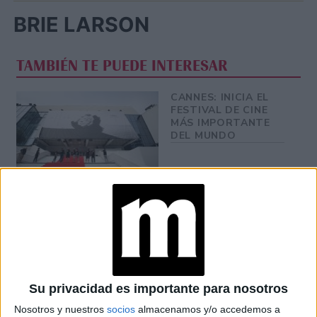
BRIE LARSON
TAMBIÉN TE PUEDE INTERESAR
CANNES: INICIA EL
FESTIVAL DE CINE
MÁS IMPORTANTE
DEL MUNDO
FESTIVAL DE
CANNES 2022: LOS
LOOKS DE LA
ALFOMBRA ROJA
CON SELLO
ARGENTINO
Su privacidad es importante para nosotros
FESTIVAL DE
CANNES 2022: LOS
Nosotros y nuestros
socios
almacenamos y/o accedemos a
LOOKS