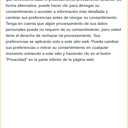
forma alternativa, puede hacer clic para denegar su
consentimiento o acceder a información más detallada y
cambiar sus preferencias antes de otorgar su consentimiento.
Tenga en cuenta que algún procesamiento de sus datos
personales puede no requerir de su consentimiento, pero usted
tiene el derecho de rechazar tal procesamiento. Sus
preferencias se aplicarán solo a este sitio web. Puede cambiar
sus preferencias o retirar su consentimiento en cualquier
momento volviendo a este sitio y haciendo clic en el botón
"Privacidad" en la parte inferior de la página web.
Fake Famous
sumerge al espectador en el mundo de los
"profesión"
influenciadores, esa
a la cual aspiran ser
cuándo sean grandes, millones de niños de las nuevas
generaciones. Cómo operan los nuevos famosos y explica
el sistema que hay detrás. Habla del porcentaje de
cuentas falsas y bots que dominan el mundo virtual, del
cual millones de instagramers se benefician con
invitaciones y regalos gratuitos que reciben a diario.