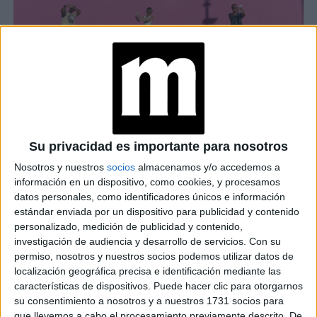
Compra de seguidores
comentarios falsos,
,
fotos
retocadas y recreación de ambientes insólitos, hacen parte
Su privacidad es importante para nosotros
de los trucos y engaños para aumentar el número de
Nosotros y nuestros
socios
almacenamos y/o accedemos a
futuros influencers.
seguidores de los
En el documental
información en un dispositivo, como cookies, y procesamos
participan agencias de medios que contratan a estas
datos personales, como identificadores únicos e información
estrellas en ascenso
y directores de marcas que revelan
estándar enviada por un dispositivo para publicidad y contenido
personalizado, medición de publicidad y contenido,
las cuantiosas sumas ofrecidas a estos nuevos
investigación de audiencia y desarrollo de servicios.
Con su
profesionales.
permiso, nosotros y nuestros socios podemos utilizar datos de
localización geográfica precisa e identificación mediante las
características de dispositivos. Puede hacer clic para otorgarnos
su consentimiento a nosotros y a nuestros 1731 socios para
que llevemos a cabo el procesamiento previamente descrito. De