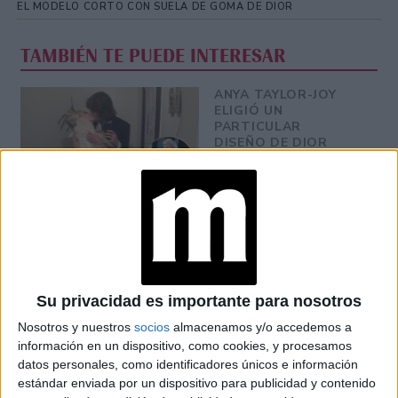
EL MODELO CORTO CON SUELA DE GOMA DE DIOR
TAMBIÉN TE PUEDE INTERESAR
ANYA TAYLOR-JOY
ELIGIÓ UN
PARTICULAR
DISEÑO DE DIOR
PARA SU BODA EN
VENECIA
PARIS FASHION
WEEK PRIMAVERA-
VERANO 2024: LAS
TENDENCIAS DE
DIOR Y SAINT
LAURENT
Su privacidad es importante para nosotros
Nosotros y nuestros
socios
almacenamos y/o accedemos a
LA REINA CAMILA,
información en un dispositivo, como cookies, y procesamos
DESLUMBRA EN
datos personales, como identificadores únicos e información
PARÍS CON UN
estándar enviada por un dispositivo para publicidad y contenido
ELEGANTE ATUENDO