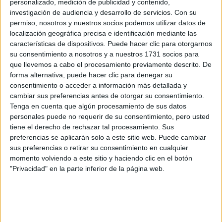
personalizado, medición de publicidad y contenido,
DE DIOR
investigación de audiencia y desarrollo de servicios.
Con su
permiso, nosotros y nuestros socios podemos utilizar datos de
localización geográfica precisa e identificación mediante las
MUJERES
INSPIRADORAS DE
características de dispositivos. Puede hacer clic para otorgarnos
LA HISTORIA: DE
su consentimiento a nosotros y a nuestros 1731 socios para
MARIE CURIE Y
que llevemos a cabo el procesamiento previamente descrito. De
FRIDA KAHLO A
forma alternativa, puede hacer clic para denegar su
SIMONE DE
consentimiento o acceder a información más detallada y
BEAUVOIR, ENTRE
cambiar sus preferencias antes de otorgar su consentimiento.
OTRAS
Tenga en cuenta que algún procesamiento de sus datos
personales puede no requerir de su consentimiento, pero usted
tiene el derecho de rechazar tal procesamiento. Sus
preferencias se aplicarán solo a este sitio web. Puede cambiar
Las Dior West se presentan en cuatro tonos: negro,
sus preferencias o retirar su consentimiento en cualquier
blanco, rojo y caqui. Además, la firma incorporó su firma
momento volviendo a este sitio y haciendo clic en el botón
"Christian Dior París" en tonos dorados. E incluso, lanzaron
"Privacidad" en la parte inferior de la página web.
una versión exclusiva con perlas bordadas en la parte
delantera del modelo.
Las botas formaron parte de una colección de vestidos