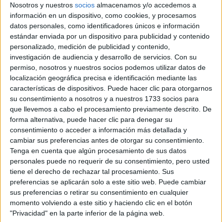
Cuenta además de una ampla carta de coctelería, con una
Nosotros y nuestros
socios
almacenamos y/o accedemos a
información en un dispositivo, como cookies, y procesamos
propuesta musical varias veces a la semana, para
datos personales, como identificadores únicos e información
continuar la noche con baile y estilo.
estándar enviada por un dispositivo para publicidad y contenido
personalizado, medición de publicidad y contenido,
investigación de audiencia y desarrollo de servicios.
Con su
permiso, nosotros y nuestros socios podemos utilizar datos de
localización geográfica precisa e identificación mediante las
características de dispositivos. Puede hacer clic para otorgarnos
su consentimiento a nosotros y a nuestros 1733 socios para
que llevemos a cabo el procesamiento previamente descrito. De
forma alternativa, puede hacer clic para denegar su
consentimiento o acceder a información más detallada y
cambiar sus preferencias antes de otorgar su consentimiento.
Tenga en cuenta que algún procesamiento de sus datos
personales puede no requerir de su consentimiento, pero usted
tiene el derecho de rechazar tal procesamiento. Sus
preferencias se aplicarán solo a este sitio web. Puede cambiar
sus preferencias o retirar su consentimiento en cualquier
momento volviendo a este sitio y haciendo clic en el botón
"Privacidad" en la parte inferior de la página web.