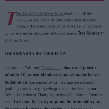
T
he World’s 50 Best Bars
reveló su edición
2025, ​en una noche de gala celebrada en Hong
Kong, y dos bares de Buenos Aires se consagraron
Tres Monos y
como referentes globales de la coctelería:
CoChinChina.
TRES MONOS Y SU "ESCUELITA"
alcanzó el puesto
Ubicado en Palermo,
Tres Monos
número 10, consolidándose como el mejor bar de
Sudamérica
. Con una estética indie que mezcla neón,
grafitis y rock, este pequeño gran espacio fundado por
Sebastián Atienza, Charly Aguinsky y Gus Vocke. Cuentan
“La Escuelita”, un programa de formación para
con
jóvenes de barrios vulnerables