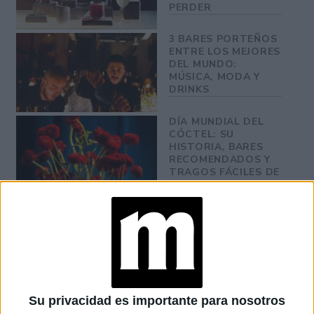
PERDER
3 BARES PORTEÑOS
ENTRE LOS MEJORES
DEL MUNDO:
MÚSICA, MODA Y
DRINKS
DÍA MUNDIAL DEL
CÓCTEL: SU
HISTORIA, BARES
RECOMENDADOS Y
TRAGOS FÁCILES DE
PREPARAR
Cochinchina
A pocas cuadras, también en Palermo,
se
posicionó en el puesto 26 del ranking. Bajo la dirección
Inés De Los Santos
de
, este bar restaurante fusiona
sabores de Vietnam y Francia con un toque argentino.
Su privacidad es importante para nosotros