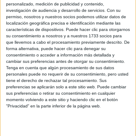
Conocé los dos bares argentinos entre
personalizado, medición de publicidad y contenido,
los mejores del mundo: cocteles de
investigación de audiencia y desarrollo de servicios.
Con su
autor y DJ sets
permiso, nosotros y nuestros socios podemos utilizar datos de
localización geográfica precisa e identificación mediante las
Tres Monos y CoChinChina fueron reconocidos
características de dispositivos. Puede hacer clic para otorgarnos
nuevamente entre los 50 Best Bars a nivel global,
su consentimiento a nosotros y a nuestros 1733 socios para
consolidando a la Argentina como capital gastrobar.
que llevemos a cabo el procesamiento previamente descrito. De
forma alternativa, puede hacer clic para denegar su
Por Sara González Velásquez
consentimiento o acceder a información más detallada y
cambiar sus preferencias antes de otorgar su consentimiento.
Tenga en cuenta que algún procesamiento de sus datos
personales puede no requerir de su consentimiento, pero usted
tiene el derecho de rechazar tal procesamiento. Sus
preferencias se aplicarán solo a este sitio web. Puede cambiar
sus preferencias o retirar su consentimiento en cualquier
momento volviendo a este sitio y haciendo clic en el botón
"Privacidad" en la parte inferior de la página web.