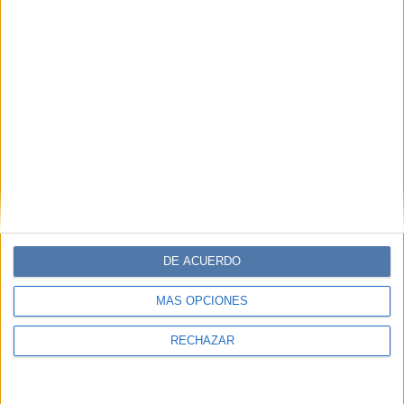
LIFESTYLE
28-03-2025 16:11
3 bares porteños entre los mejores del
mundo: música, moda y drinks
La lista anual The World’s 50 Best Bars, incluyó tres
espacios de la capital Argentina, donde más allá de la
coctelería única, la moda y el ambiente también son parte
de la atmosfera.
DE ACUERDO
MÁS OPCIONES
RECHAZAR