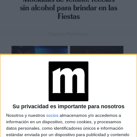
sin alcohol para brindar en las
Fiestas
Espacio Publicitario
Su privacidad es importante para nosotros
Nosotros y nuestros
socios
almacenamos y/o accedemos a
información en un dispositivo, como cookies, y procesamos
datos personales, como identificadores únicos e información
LIFESTYLE
15-10-2025 15:53
estándar enviada por un dispositivo para publicidad y contenido