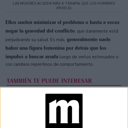
LAS MUJERES ACUDEN MÁS A TERAPIA QUE LOS HOMBRES
(PEXELS)
Ellos suelen minimizar el problema o hasta a veces
negar la gravedad del conflicto
, que claramente está
generalmente suele
perjudicando su salud. Es más,
haber una figura femenina por detrás que los
impulsó a buscar ayuda
luego de verlos estresados o
con cambios repentinos de comportamiento.
TAMBIÉN TE PUEDE INTERESAR
EN QUE FASE LUNAR
SE DEBE CORTAR EL
PELO Y COMO
INFLUYE SU
GRAVEDAD