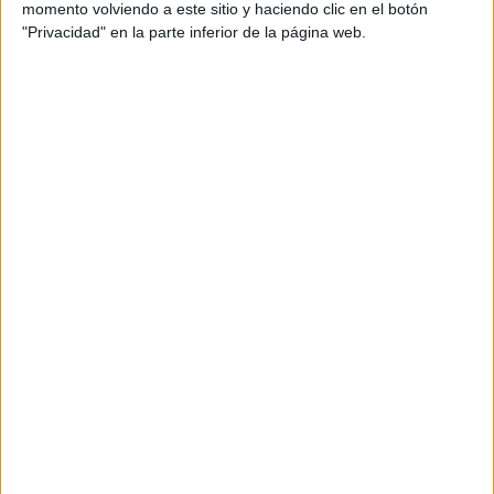
momento volviendo a este sitio y haciendo clic en el botón
"Privacidad" en la parte inferior de la página web.
los especialistas aseguran que si el
Por otro lado,
hombre comienza a verse rodeado por un entorno
que asiste a
terapia
, poco a poco la vergüenza y el
miedo van desapareciendo
. Por ejemplo, si un amigo le
cuenta que comenzó un tratamiento para mejorar su salud
el hombre se verá motivado
principio
mental,
y por el
de imitación
quizás se anime a sumarse a la práctica
buscando la ayuda de un profesional.