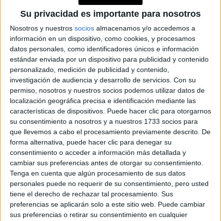
BRAVADO RECIBIÓ A
Su privacidad es importante para nosotros
NANÍ: UNA CENA DE
COCINA ARMENIA Y
Nosotros y nuestros
socios
almacenamos y/o accedemos a
VINOS KARAS
información en un dispositivo, como cookies, y procesamos
datos personales, como identificadores únicos e información
estándar enviada por un dispositivo para publicidad y contenido
personalizado, medición de publicidad y contenido,
MANIFESTAR LA
investigación de audiencia y desarrollo de servicios.
Con su
TÉCNICA QUE
LOGRA
permiso, nosotros y nuestros socios podemos utilizar datos de
MATERIALIZAR LOS
localización geográfica precisa e identificación mediante las
DESEOS MÁS
características de dispositivos. Puede hacer clic para otorgarnos
PROFUNDOS
su consentimiento a nosotros y a nuestros 1733 socios para
que llevemos a cabo el procesamiento previamente descrito. De
PREDICCIONES PARA
forma alternativa, puede hacer clic para denegar su
AGOSTO POR LA
consentimiento o acceder a información más detallada y
ASTRÓLOGA MHONI
cambiar sus preferencias antes de otorgar su consentimiento.
VIDENTE: PLANO
Tenga en cuenta que algún procesamiento de sus datos
ESPIRITUAL,
personales puede no requerir de su consentimiento, pero usted
LABORAL Y
tiene el derecho de rechazar tal procesamiento. Sus
AMOROSO
preferencias se aplicarán solo a este sitio web. Puede cambiar
sus preferencias o retirar su consentimiento en cualquier