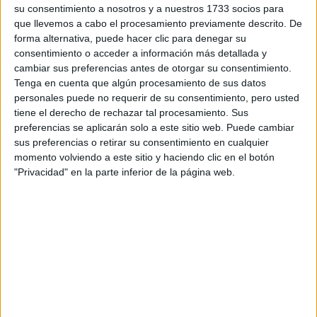
TAMBIÉN TE PUEDE INTERESAR
su consentimiento a nosotros y a nuestros 1733 socios para
que llevemos a cabo el procesamiento previamente descrito. De
ADIÓS A LAS
forma alternativa, puede hacer clic para denegar su
ADIDAS GAZELLE,
consentimiento o acceder a información más detallada y
CONOCÉ EL MODELO
cambiar sus preferencias antes de otorgar su consentimiento.
QUE LAS DESTRONÓ
Tenga en cuenta que algún procesamiento de sus datos
Y CONQUISTA EL
STREET STYLE DE
personales puede no requerir de su consentimiento, pero usted
EUROPA
tiene el derecho de rechazar tal procesamiento. Sus
preferencias se aplicarán solo a este sitio web. Puede cambiar
LAS NUEVAS ADIDAS
sus preferencias o retirar su consentimiento en cualquier
DE PHARRELL
momento volviendo a este sitio y haciendo clic en el botón
WILLIAMS QUE VAN
A MARCAR EL
"Privacidad" en la parte inferior de la página web.
STREETSTYLE DE
ESTA PRIMAVERA
LAS ADIDAS
TENDENCIA EN
EUROPA YA ESTÁN
EN ARGENTINA Y SE
LLEVAN A
CUALQUIER EDAD Y
CON TODOS LOS
OUTFITS