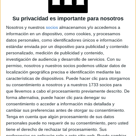
TECNOMODA 2026:
CUANDO LA MODA
ARGENTINA SE
Su privacidad es importante para nosotros
ENCUENTRA CON LA
Nosotros y nuestros
socios
almacenamos y/o accedemos a
IA
información en un dispositivo, como cookies, y procesamos
datos personales, como identificadores únicos e información
estándar enviada por un dispositivo para publicidad y contenido
JEANS
ACAMPANADOS DE
personalizado, medición de publicidad y contenido,
REGRESO: IDEAS DE
investigación de audiencia y desarrollo de servicios.
Con su
LOOKS CON
permiso, nosotros y nuestros socios podemos utilizar datos de
BÁSICOS
localización geográfica precisa e identificación mediante las
características de dispositivos. Puede hacer clic para otorgarnos
su consentimiento a nosotros y a nuestros 1733 socios para
LOOKS BÁSICOS
que llevemos a cabo el procesamiento previamente descrito. De
CON JEANS ANCHOS
forma alternativa, puede hacer clic para denegar su
PARA CERRAR EL
consentimiento o acceder a información más detallada y
INVIERNO 2026
cambiar sus preferencias antes de otorgar su consentimiento.
Tenga en cuenta que algún procesamiento de sus datos
personales puede no requerir de su consentimiento, pero usted
tiene el derecho de rechazar tal procesamiento. Sus
preferencias se aplicarán solo a este sitio web. Puede cambiar