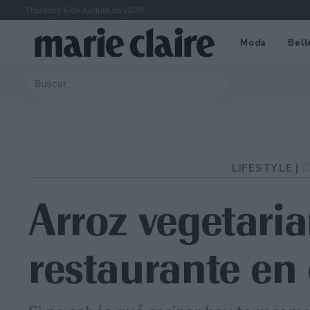
Thursday 6 de August de 2026
Moda
Bell
LIFESTYLE |
0
Arroz vegetari
restaurante en