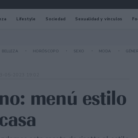
eza
Lifestyle
Sociedad
Sexualidad y vínculos
Fo
BELLEZA
HORÓSCOPO
SEXO
MODA
GÉNE
3-05-2023 19:02
ano: menú estilo
 casa