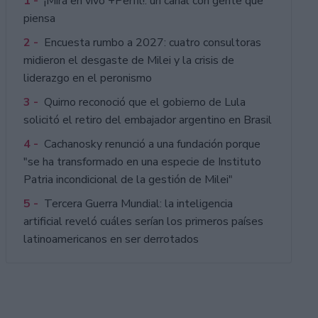
1 -
¡Mirá en vivo +Perfil!: un canal con gente que
piensa
2 -
Encuesta rumbo a 2027: cuatro consultoras
midieron el desgaste de Milei y la crisis de
liderazgo en el peronismo
3 -
Quirno reconoció que el gobierno de Lula
solicitó el retiro del embajador argentino en Brasil
4 -
Cachanosky renunció a una fundación porque
"se ha transformado en una especie de Instituto
Patria incondicional de la gestión de Milei"
5 -
Tercera Guerra Mundial: la inteligencia
artificial reveló cuáles serían los primeros países
latinoamericanos en ser derrotados