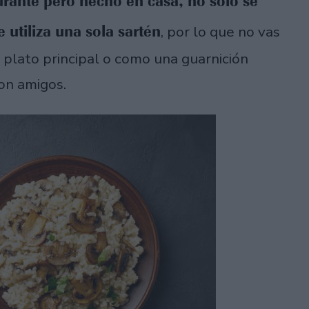
aurante pero hecho en casa, no sólo se
 utiliza una sola sartén
, por lo que no vas
 plato principal o como una guarnición
on amigos.