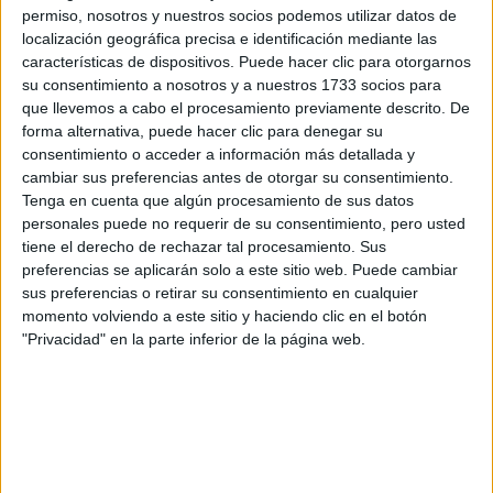
permiso, nosotros y nuestros socios podemos utilizar datos de
Intuición afilada. Buen momento para inversiones y
localización geográfica precisa e identificación mediante las
alianzas inteligentes.
características de dispositivos. Puede hacer clic para otorgarnos
su consentimiento a nosotros y a nuestros 1733 socios para
Caballo
que llevemos a cabo el procesamiento previamente descrito. De
forma alternativa, puede hacer clic para denegar su
Protagonismo absoluto. Oportunidad de reinvención
consentimiento o acceder a información más detallada y
personal y profesional.
cambiar sus preferencias antes de otorgar su consentimiento.
Tenga en cuenta que algún procesamiento de sus datos
Cabra
personales puede no requerir de su consentimiento, pero usted
Creatividad en alza. Ideal para proyectos artísticos o
tiene el derecho de rechazar tal procesamiento. Sus
preferencias se aplicarán solo a este sitio web. Puede cambiar
cambios de estilo de vida.
sus preferencias o retirar su consentimiento en cualquier
momento volviendo a este sitio y haciendo clic en el botón
Mono
"Privacidad" en la parte inferior de la página web.
Movimiento y oportunidades inesperadas. Adaptabilidad
será la clave.