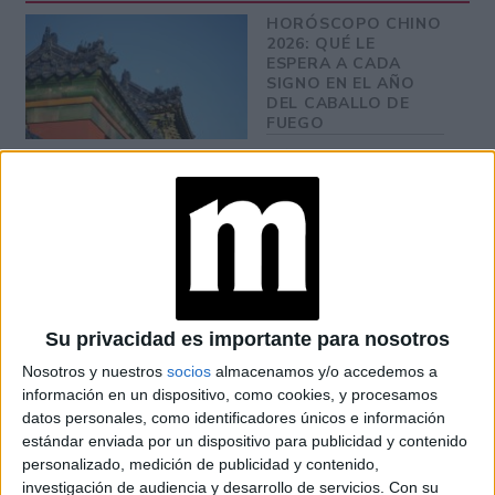
HORÓSCOPO CHINO
2026: QUÉ LE
ESPERA A CADA
SIGNO EN EL AÑO
DEL CABALLO DE
FUEGO
AÑO NUEVO CHINO
2025: COMIENZA EL
AÑO DE LA
SERPIENTE DE
MADERA Y ESTO ES
LO QUE DEBÉS
SABER
Su privacidad es importante para nosotros
Dragón
Nosotros y nuestros
socios
almacenamos y/o accedemos a
información en un dispositivo, como cookies, y procesamos
Año potente para consolidar proyectos. Visibilidad y
datos personales, como identificadores únicos e información
reconocimiento.
estándar enviada por un dispositivo para publicidad y contenido
personalizado, medición de publicidad y contenido,
Serpiente
investigación de audiencia y desarrollo de servicios.
Con su