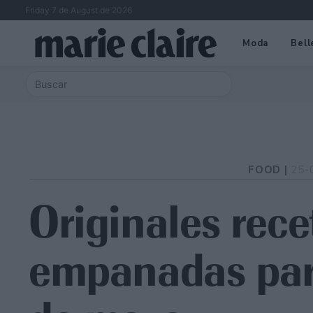
Friday 7 de August de 2026
Moda
Bell
FOOD |
25-
Originales rece
empanadas para