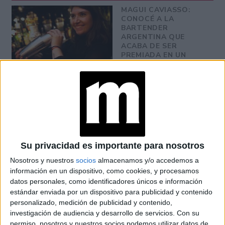
MAGUI CAVIASSO:
CONOCÉ A LA
BARTENDER
ARGENTINA QUE
ACABA DE SER
PREMIADA EN UN
CERTAMEN
INTERNACIONAL
EL WHISKY ES COSA
DE CHICAS
Su privacidad es importante para nosotros
BOULEVARDIER: EL
COCKTAIL QUE
Nosotros y nuestros
socios
almacenamos y/o accedemos a
INVITA A TOMAR
información en un dispositivo, como cookies, y procesamos
WHISKY DE UNA
datos personales, como identificadores únicos e información
MANERA DIFERENTE
estándar enviada por un dispositivo para publicidad y contenido
personalizado, medición de publicidad y contenido,
investigación de audiencia y desarrollo de servicios.
Con su
permiso, nosotros y nuestros socios podemos utilizar datos de