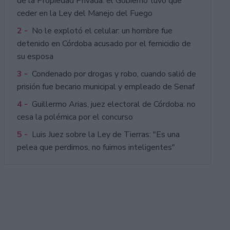
de la Propiedad Privada: el Gobierno tuvo que
ceder en la Ley del Manejo del Fuego
2 -
No le explotó el celular: un hombre fue
detenido en Córdoba acusado por el femicidio de
su esposa
3 -
Condenado por drogas y robo, cuando salió de
prisión fue becario municipal y empleado de Senaf
4 -
Guillermo Arias, juez electoral de Córdoba: no
cesa la polémica por el concurso
5 -
Luis Juez sobre la Ley de Tierras: "Es una
pelea que perdimos, no fuimos inteligentes"