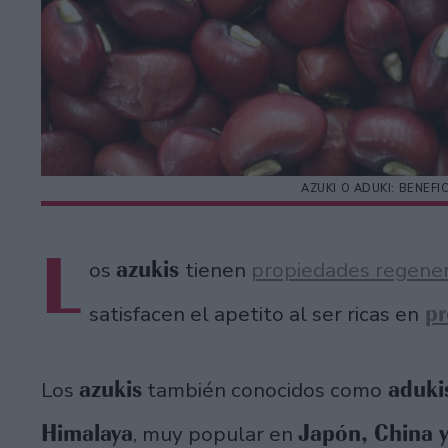
AZUKI O ADUKI: BENEF
L
azukis
os
tienen
propiedades regene
pr
satisfacen el apetito al ser ricas en
azukis
adukis
Los
también conocidos como
Himalaya
Japón, China 
, muy popular en