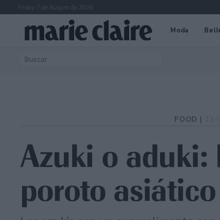
Friday 7 de August de 2026
Moda
Bell
FOOD |
23-
Azuki o aduki: 
poroto asiático