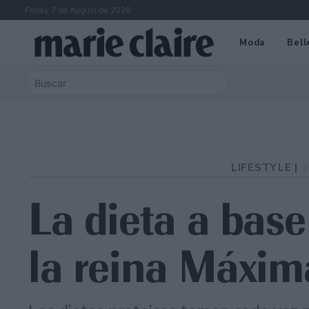
Friday 7 de August de 2026
Moda
Bell
LIFESTYLE |
2
La dieta a base
la reina Máxim