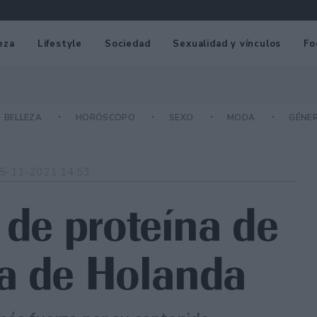
eza
Lifestyle
Sociedad
Sexualidad y vínculos
Fo
BELLEZA
HORÓSCOPO
SEXO
MODA
GÉNE
5-11-2021 14:53
 de proteína de
a de Holanda