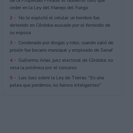
de la Propiedad Privada: el Gobierno tuvo que
ceder en la Ley del Manejo del Fuego
2 -
No le explotó el celular: un hombre fue
detenido en Córdoba acusado por el femicidio de
su esposa
3 -
Condenado por drogas y robo, cuando salió de
prisión fue becario municipal y empleado de Senaf
4 -
Guillermo Arias, juez electoral de Córdoba: no
cesa la polémica por el concurso
5 -
Luis Juez sobre la Ley de Tierras: "Es una
pelea que perdimos, no fuimos inteligentes"