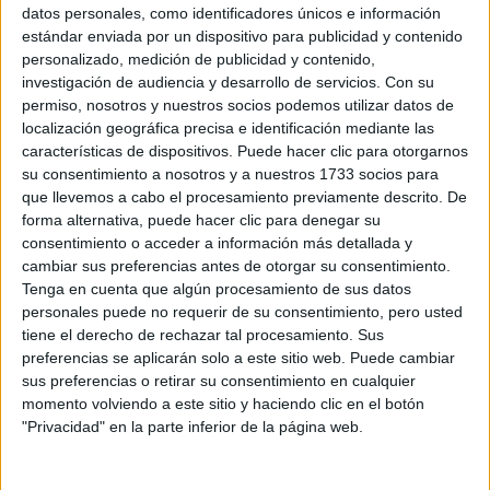
TAMBIÉN TE PUEDE INTERESAR: EN VIVO,
datos personales, como identificadores únicos e información
SIN PÚBLICO Y POR STREAMING: ¿SERÁ
estándar enviada por un dispositivo para publicidad y contenido
ESA NUESTRA MANERA DE “IR” A
personalizado, medición de publicidad y contenido,
RECITALES?​
investigación de audiencia y desarrollo de servicios.
Con su
permiso, nosotros y nuestros socios podemos utilizar datos de
localización geográfica precisa e identificación mediante las
características de dispositivos. Puede hacer clic para otorgarnos
Azúcar del Estero, Jealous Guy, La vie en rose y No
su consentimiento a nosotros y a nuestros 1733 socios para
llores por mí Argentina
que llevemos a cabo el procesamiento previamente descrito. De
, serán solo algunos de los
forma alternativa, puede hacer clic para denegar su
clásicos que el público, desde sus hogares alrededor de
consentimiento o acceder a información más detallada y
todo el mundo, podrá disfrutar en versiones únicas
cambiar sus preferencias antes de otorgar su consentimiento.
preparadas para esta oportunidad.
Tenga en cuenta que algún procesamiento de sus datos
personales puede no requerir de su consentimiento, pero usted
tiene el derecho de rechazar tal procesamiento. Sus
entradas cuestan $600
Nube
Las
y se consiguen en
preferencias se aplicarán solo a este sitio web. Puede cambiar
Cultural.
sus preferencias o retirar su consentimiento en cualquier
momento volviendo a este sitio y haciendo clic en el botón
"Privacidad" en la parte inferior de la página web.
GALERÍA DE IMÁGENES