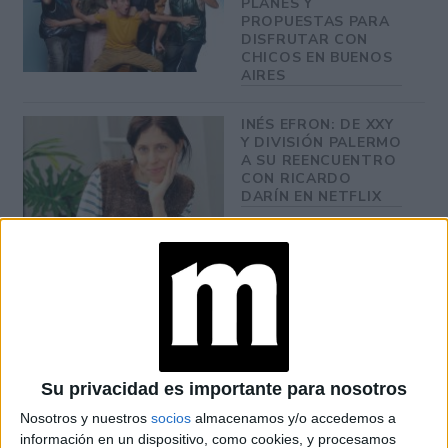
PLANES Y
PROPUESTAS PARA
DISFRUTAR CON
CHICOS EN BUENOS
AIRES
INÉS EFRON: DE XXY
Y DIVISIÓN PALERMO
A SU REENCUENTRO
CON RICARDO
DARÍN EN NETFLIX
Javier López
Acompañada nuevamente por el guitarrista
del Carril
marido, y padre de
y bajo la dirección de su
sus dos hijes, Mariano Torre.
Su privacidad es importante para nosotros
Nosotros y nuestros
socios
almacenamos y/o accedemos a
información en un dispositivo, como cookies, y procesamos