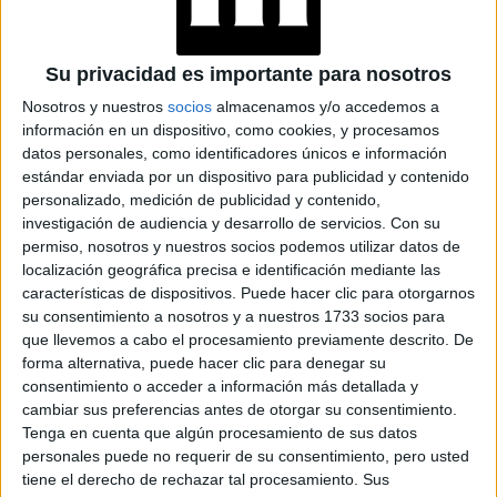
EL AMPLIO CATÁLOGO DE NETLFIX, COPADO POR MUJERES
Su privacidad es importante para nosotros
recomendamos acá cuatro títulos
Desde Marie Claire,
Nosotros y nuestros
socios
almacenamos y/o accedemos a
que surgieron utilizando ese listado de búsqueda:
información en un dispositivo, como cookies, y procesamos
datos personales, como identificadores únicos e información
Una mujer hecha a sí misma.
Serie protagonizada
estándar enviada por un dispositivo para publicidad y contenido
por Octavia Spencer que interpreta a Madam C. J.
personalizado, medición de publicidad y contenido,
Walker, la pionera empresaria afroamericana que se
investigación de audiencia y desarrollo de servicios.
Con su
convirtió en la primera estadounidense millonaria por
permiso, nosotros y nuestros socios podemos utilizar datos de
localización geográfica precisa e identificación mediante las
méritos propios con su línea de productos para el
características de dispositivos. Puede hacer clic para otorgarnos
cuidado del cabello. Una historia real y muy
su consentimiento a nosotros y a nuestros 1733 socios para
inspiradora.
que llevemos a cabo el procesamiento previamente descrito. De
A la conquista del Congreso.
Documental sobre
forma alternativa, puede hacer clic para denegar su
la “carrera al Congreso” que permitió la llegada de
consentimiento o acceder a información más detallada y
cambiar sus preferencias antes de otorgar su consentimiento.
nuevos integrantes al más importante recinto
Tenga en cuenta que algún procesamiento de sus datos
legislativo de Estados Unidos. Se focaliza en tres
personales puede no requerir de su consentimiento, pero usted
mujeres: Amy Vilela, Cori Bush, Paula Jean
tiene el derecho de rechazar tal procesamiento. Sus