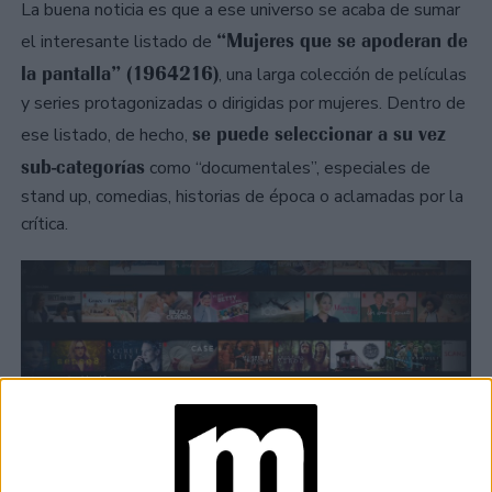
La buena noticia es que a ese universo se acaba de sumar
“Mujeres que se apoderan de
el interesante listado de
la pantalla” (1964216)
, una larga colección de películas
y series protagonizadas o dirigidas por mujeres. Dentro de
se puede seleccionar a su vez
ese listado, de hecho,
sub-categorías
como “documentales”, especiales de
stand up, comedias, historias de época o aclamadas por la
crítica.