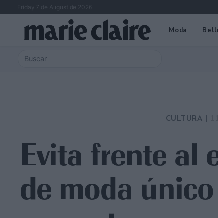
Friday 7 de August de 2026
Moda
Bell
CULTURA |
1
Evita frente al 
de moda único