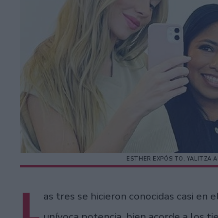
ESTHER EXPÓSITO, YALITZA A
L
as tres se hicieron conocidas casi en 
unívoca potencia, bien acorde a los t