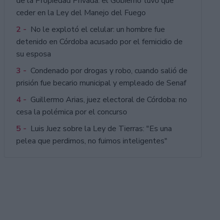
de la Propiedad Privada: el Gobierno tuvo que
ceder en la Ley del Manejo del Fuego
2 -
No le explotó el celular: un hombre fue
detenido en Córdoba acusado por el femicidio de
su esposa
3 -
Condenado por drogas y robo, cuando salió de
prisión fue becario municipal y empleado de Senaf
4 -
Guillermo Arias, juez electoral de Córdoba: no
cesa la polémica por el concurso
5 -
Luis Juez sobre la Ley de Tierras: "Es una
pelea que perdimos, no fuimos inteligentes"