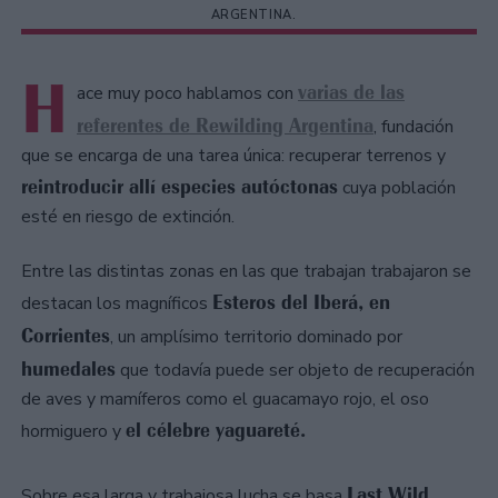
ARGENTINA.
H
varias de las
ace muy poco hablamos con
referentes de Rewilding Argentina
, fundación
que se encarga de una tarea única: recuperar terrenos y
reintroducir allí especies autóctonas
cuya población
esté en riesgo de extinción.
Entre las distintas zonas en las que trabajan trabajaron se
Esteros del Iberá, en
destacan los magníficos
Corrientes
, un amplísimo territorio dominado por
humedales
que todavía puede ser objeto de recuperación
de aves y mamíferos como el guacamayo rojo, el oso
el célebre yaguareté.
hormiguero y
Last Wild
Sobre esa larga y trabajosa lucha se basa