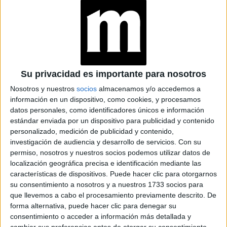
BUENOS AIRES
INÉS EFRON: DE
XXY Y DIVISIÓN
PALERMO A SU
REENCUENTRO
CON RICARDO
DARÍN EN NETFLIX
Su privacidad es importante para nosotros
Nosotros y nuestros
socios
almacenamos y/o accedemos a
información en un dispositivo, como cookies, y procesamos
H
datos personales, como identificadores únicos e información
ija de la laguna
. Este emotivo documental
estándar enviada por un dispositivo para publicidad y contenido
Nélida, una mujer
peruano nos presenta a
personalizado, medición de publicidad y contenido,
investigación de audiencia y desarrollo de servicios.
Con su
en los Andes que habla con los espíritus del
permiso, nosotros y nuestros socios podemos utilizar datos de
agua
, emplea sus facultades para enfrentarse a una
localización geográfica precisa e identificación mediante las
características de dispositivos. Puede hacer clic para otorgarnos
minera que amenaza destruir la laguna que ella
su consentimiento a nosotros y a nuestros 1733 socios para
considera su madre.
que llevemos a cabo el procesamiento previamente descrito. De
forma alternativa, puede hacer clic para denegar su
consentimiento o acceder a información más detallada y