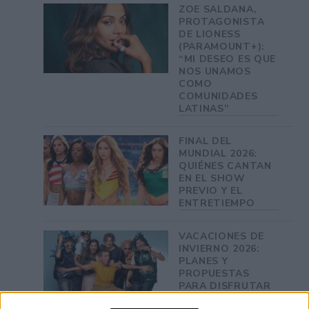
ZOE SALDANA,
PROTAGONISTA
DE LIONESS
(PARAMOUNT+):
“MI DESEO ES QUE
NOS UNAMOS
COMO
COMUNIDADES
LATINAS”
FINAL DEL
MUNDIAL 2026:
QUIÉNES CANTAN
EN EL SHOW
PREVIO Y EL
ENTRETIEMPO
VACACIONES DE
INVIERNO 2026:
PLANES Y
PROPUESTAS
PARA DISFRUTAR
CON CHICOS EN