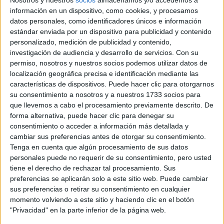
Nosotros y nuestros
socios
almacenamos y/o accedemos a
FANATISMO
CONTINUA: LA IA
información en un dispositivo, como cookies, y procesamos
NOS MUESTRA
datos personales, como identificadores únicos e información
CÓMO HUBIERAN
estándar enviada por un dispositivo para publicidad y contenido
SIDO LOS HIJOS DE
personalizado, medición de publicidad y contenido,
LAS PAREJAS MÁS
investigación de audiencia y desarrollo de servicios.
Con su
FAMOSAS
permiso, nosotros y nuestros socios podemos utilizar datos de
TE CONTAMOS
localización geográfica precisa e identificación mediante las
CUÁLES SON LAS 3
características de dispositivos. Puede hacer clic para otorgarnos
SEÑALES QUE
su consentimiento a nosotros y a nuestros 1733 socios para
DEMUESTRAN QUE
que llevemos a cabo el procesamiento previamente descrito. De
SOS ADICTA AL
ESTRÉS
forma alternativa, puede hacer clic para denegar su
consentimiento o acceder a información más detallada y
TRANS4MOTION: LA
cambiar sus preferencias antes de otorgar su consentimiento.
MUESTRA QUE SE
Tenga en cuenta que algún procesamiento de sus datos
PREGUNTA SI LA
personales puede no requerir de su consentimiento, pero usted
SOCIEDAD ESTÁ
LISTA PARA UNA
tiene el derecho de rechazar tal procesamiento. Sus
FIGURA
preferencias se aplicarán solo a este sitio web. Puede cambiar
PRESIDENCIAL
sus preferencias o retirar su consentimiento en cualquier
TRANS
momento volviendo a este sitio y haciendo clic en el botón
"Privacidad" en la parte inferior de la página web.