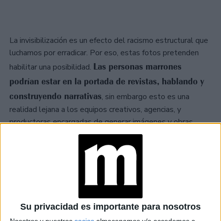
La invisibilización es un efecto del racismo estructural que
luchamos por erradicar. Por eso, estas fotos pretenden
Las personas marrones
habilitar una posibilidad.
podrían estar en la portada de revistas, hablando y
construyendo narrativas
, sin embargo esto es una
realidad lejana a los equipos creativos, agencias, y
productoras encargadas de generar imágenes y obras
audiovisuales
TAMBIÉN TE PUEDE INTERESAR
EL AMOR SE
Su privacidad es importante para nosotros
TERMINÓ PERO EL